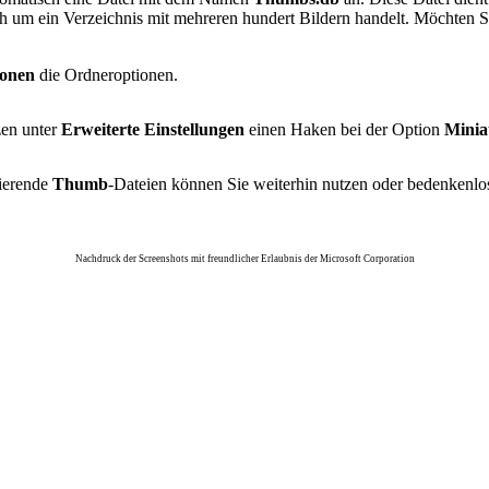
ch um ein Verzeichnis mit mehreren hundert Bildern handelt. Möchten S
ionen
die Ordneroptionen.
zen unter
Erweiterte Einstellungen
einen Haken bei der Option
Miniat
tierende
Thumb
-Dateien können Sie weiterhin nutzen oder bedenkenlo
Nachdruck der Screenshots mit freundlicher Erlaubnis der Microsoft Corporation