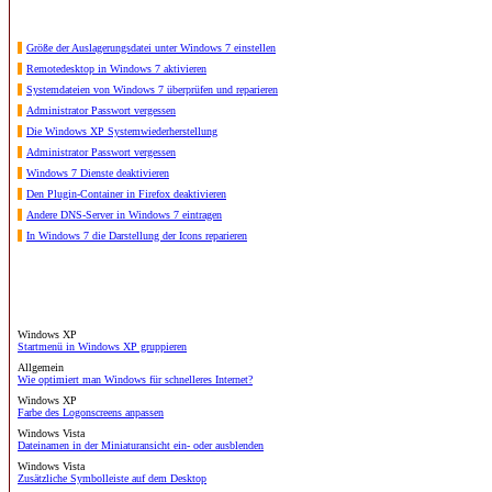
Größe der Auslagerungsdatei unter Windows 7 einstellen
Remotedesktop in Windows 7 aktivieren
Systemdateien von Windows 7 überprüfen und reparieren
Administrator Passwort vergessen
Die Windows XP Systemwiederherstellung
Administrator Passwort vergessen
Windows 7 Dienste deaktivieren
Den Plugin-Container in Firefox deaktivieren
Andere DNS-Server in Windows 7 eintragen
In Windows 7 die Darstellung der Icons reparieren
Windows XP
Startmenü in Windows XP gruppieren
Allgemein
Wie optimiert man Windows für schnelleres Internet?
Windows XP
Farbe des Logonscreens anpassen
Windows Vista
Dateinamen in der Miniaturansicht ein- oder ausblenden
Windows Vista
Zusätzliche Symbolleiste auf dem Desktop