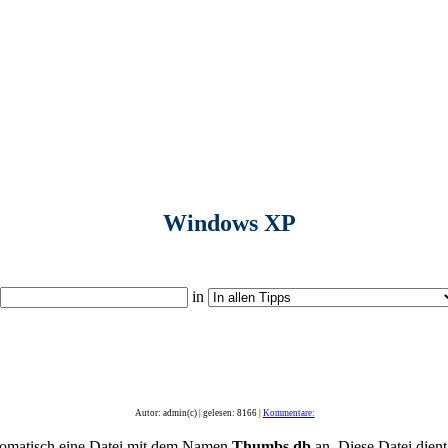
Windows XP
in
Autor: admin(c) | gelesen: 8166 |
Kommentare:
utomatisch eine Datei mit dem Namen
Thumbs.db
an. Diese Datei dient