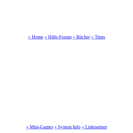
» Home
» Hilfe-Forum
» Bücher
» Tipps
» Mini-Games
» System Info
» Linkpartner