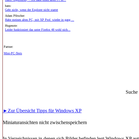
hans:
Geht nicht, wenn der Explorer nicht startet
Adam Pfitscher:
Habe meinen alten PC, mit XP Prof. wieder in gang ...
Hugenote:
Leider funktioniert das unter Firefox 48 wohl nich...
Partner:
Mini-PC-Tests
Suche
►Zur Übersicht Tipps für Windows XP
Miniaturansichten nicht zwischenspeichern
In Verzeichnissen in denen sich Bilder befinden legt Windows XP a