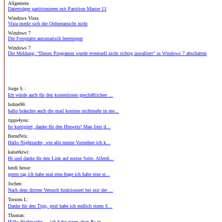
Allgemein
Datenträger partitionieren mit Partition Master 11
Windows Vista
Vista merkt sich die Ordneransicht nicht
Windows 7
Die Festplatte automatisch bereinigen
Windows 7
Die Meldung: "Dieses Programm wurde eventuell nicht richtig installiert" in Windows 7 abschalten
Jorge S.:
Ich würde auch für den kostenlosen geschäftlichen ...
bohne96:
hallo bräuchte auch die mail komme nichtmehr in me...
tipps4you:
Ist korrigiert, danke für den Hinweis! Man liest d...
BerndWu:
Hallo Nightsurfer, wie alle meine Vorredner ich k...
kaiserkiwi:
Hi und danke für den Link auf meine Seite. Allerdi...
heidi hesse:
guten tag ich habe mal eine frage ich habe eine st...
Jochen:
Nach dem dritten Versuch funktioniert bei mir der ...
Torsten L:
Danke für den Tipp, jetzt habe ich endlich einen S...
Thomas:
Hallo Nightsurfer, ...ich habe einen alten Pc m...