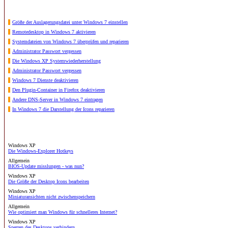
Größe der Auslagerungsdatei unter Windows 7 einstellen
Remotedesktop in Windows 7 aktivieren
Systemdateien von Windows 7 überprüfen und reparieren
Administrator Passwort vergessen
Die Windows XP Systemwiederherstellung
Administrator Passwort vergessen
Windows 7 Dienste deaktivieren
Den Plugin-Container in Firefox deaktivieren
Andere DNS-Server in Windows 7 eintragen
In Windows 7 die Darstellung der Icons reparieren
Windows XP
Die Windows-Explorer Hotkeys
Allgemein
BIOS-Update misslungen - was nun?
Windows XP
Die Größe der Desktop Icons bearbeiten
Windows XP
Miniaturansichten nicht zwischenspeichern
Allgemein
Wie optimiert man Windows für schnelleres Internet?
Windows XP
Sperren des Desktops verhindern