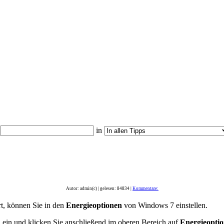
in
Autor: admin(c) | gelesen: 84834 |
Kommentare:
t, können Sie in den
Energieoptionen
von Windows 7 einstellen.
n
ein und klicken Sie anschließend im oberen Bereich auf
Energieopti