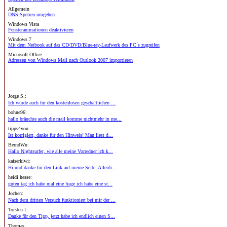
Allgemein
DNS-Sperren umgehen
Windows Vista
Fensteranimationen deaktivieren
Windows 7
Mit dem Netbook auf das CD/DVD/Blue-ray-Laufwerk des PC´s zugreifen
Microsoft Office
Adressen von Windows Mail nach Outlook 2007 importieren
Jorge S.:
Ich würde auch für den kostenlosen geschäftlichen ...
bohne96:
hallo bräuchte auch die mail komme nichtmehr in me...
tipps4you:
Ist korrigiert, danke für den Hinweis! Man liest d...
BerndWu:
Hallo Nightsurfer, wie alle meine Vorredner ich k...
kaiserkiwi:
Hi und danke für den Link auf meine Seite. Allerdi...
heidi hesse:
guten tag ich habe mal eine frage ich habe eine st...
Jochen:
Nach dem dritten Versuch funktioniert bei mir der ...
Torsten L:
Danke für den Tipp, jetzt habe ich endlich einen S...
Thomas: