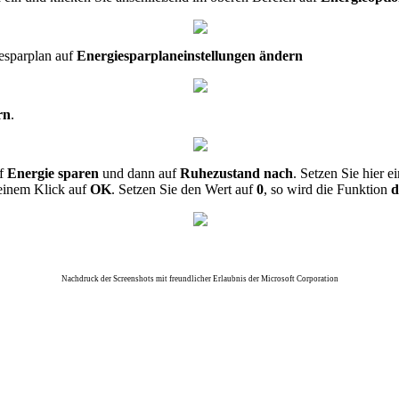
esparplan auf
Energiesparplaneinstellungen ändern
rn
.
uf
Energie sparen
und dann auf
Ruhezustand
nach
. Setzen Sie hier e
 einem Klick auf
OK
. Setzen Sie den Wert auf
0
, so wird die Funktion
d
Nachdruck der Screenshots mit freundlicher Erlaubnis der Microsoft Corporation