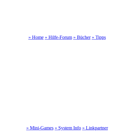
» Home
» Hilfe-Forum
» Bücher
» Tipps
» Mini-Games
» System Info
» Linkpartner