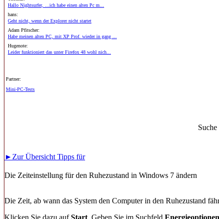
Hallo Nightsurfer, ...ich habe einen alten Pc m...
hans:
Geht nicht, wenn der Explorer nicht startet
Adam Pfitscher:
Habe meinen alten PC, mit XP Prof. wieder in gang ...
Hugenote:
Leider funktioniert das unter Firefox 48 wohl nich...
Partner:
Mini-PC-Tests
Suche
►Zur Übersicht Tipps für
Die Zeiteinstellung für den Ruhezustand in Windows 7 ändern
Die Zeit, ab wann das System den Computer in den Ruhezustand fähr
Klicken Sie dazu auf
Start
. Geben Sie im Suchfeld
Energieoptione