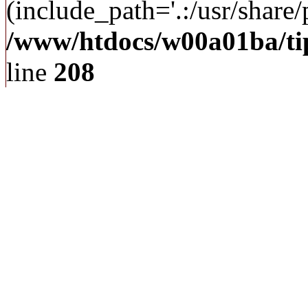
(include_path='.:/usr/share/p
/www/htdocs/w00a01ba/ti
line
208