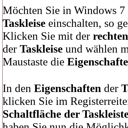
Möchten Sie in Windows 7
Taskleise
einschalten, so g
Klicken Sie mit der
rechte
der
Taskleise
und wählen mi
Maustaste die
Eigenschaft
In den
Eigenschaften
der
T
klicken Sie im Registerreit
Schaltfläche der Taskleist
haben Sie nun die Möglichk