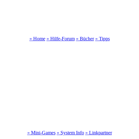
» Home
» Hilfe-Forum
» Bücher
» Tipps
» Mini-Games
» System Info
» Linkpartner