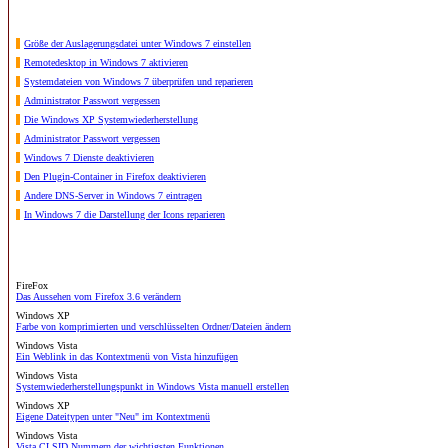
Größe der Auslagerungsdatei unter Windows 7 einstellen
Remotedesktop in Windows 7 aktivieren
Systemdateien von Windows 7 überprüfen und reparieren
Administrator Passwort vergessen
Die Windows XP Systemwiederherstellung
Administrator Passwort vergessen
Windows 7 Dienste deaktivieren
Den Plugin-Container in Firefox deaktivieren
Andere DNS-Server in Windows 7 eintragen
In Windows 7 die Darstellung der Icons reparieren
FireFox
Das Aussehen vom Firefox 3.6 verändern
Windows XP
Farbe von komprimierten und verschlüsselten Ordner/Dateien ändern
Windows Vista
Ein Weblink in das Kontextmenü von Vista hinzufügen
Windows Vista
Systemwiederherstellungspunkt in Windows Vista manuell erstellen
Windows XP
Eigene Dateitypen unter "Neu" im Kontextmenü
Windows Vista
Vista CLSID Nummern der wichtigsten Funktionen