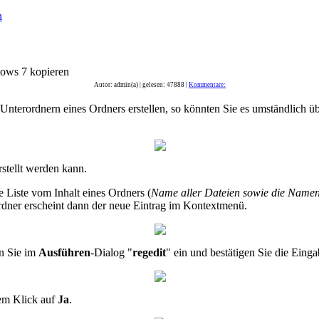
n
dows 7 kopieren
Autor: admin(a) | gelesen: 47888 |
Kommentare:
Unterordnern eines Ordners erstellen, so könnten Sie es umständlich 
stellt werden kann.
 Liste vom Inhalt eines Ordners (
Name aller Dateien sowie die Namen
rdner erscheint dann der neue Eintrag im Kontextmenü.
n Sie im
Ausführen
-Dialog "
regedit
" ein und bestätigen Sie die Eing
nem Klick auf
Ja
.