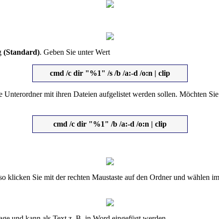
ag
(Standard)
. Geben Sie unter Wert
cmd /c dir "%1" /s /b /a:-d /o:n | clip
ie Unterordner mit ihren Dateien aufgelistet werden sollen. Möchten 
cmd /c dir "%1" /b /a:-d /o:n | clip
n, so klicken Sie mit der rechten Maustaste auf den Ordner und wählen
lage und kann als Text z. B. in Word eingefügt werden.