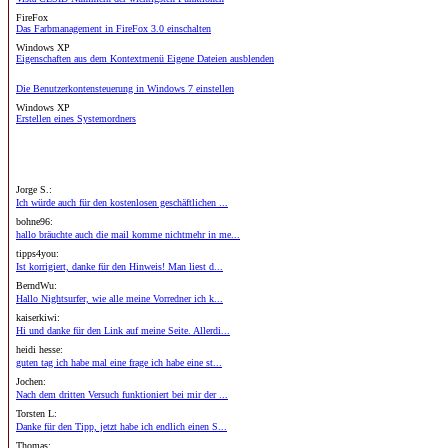
FireFox
Das Farbmanagement in FireFox 3.0 einschalten
Windows XP
Eigenschaften aus dem Kontextmenü Eigene Dateien ausblenden
Die Benutzerkontensteuerung in Windows 7 einstellen
Windows XP
Erstellen eines Systemordners
Jorge S.:
Ich würde auch für den kostenlosen geschäftlichen ...
bohne96:
hallo bräuchte auch die mail komme nichtmehr in me...
tipps4you:
Ist korrigiert, danke für den Hinweis! Man liest d...
BerndWu:
Hallo Nightsurfer, wie alle meine Vorredner ich k...
kaiserkiwi:
Hi und danke für den Link auf meine Seite. Allerdi...
heidi hesse:
guten tag ich habe mal eine frage ich habe eine st...
Jochen:
Nach dem dritten Versuch funktioniert bei mir der ...
Torsten L:
Danke für den Tipp, jetzt habe ich endlich einen S...
Thomas: