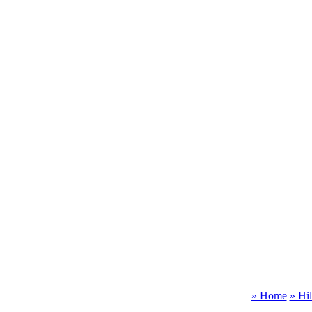
» Home
» Hi