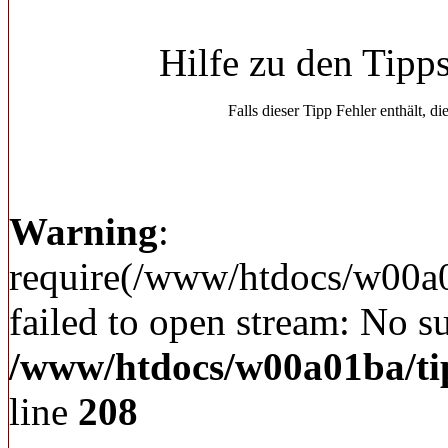
Hilfe zu den Tipp
Falls dieser Tipp Fehler enthält, di
Warning
:
require(/www/htdocs/w00a
failed to open stream: No su
/www/htdocs/w00a01ba/ti
line
208