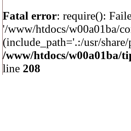
Fatal error
: require(): Fai
'/www/htdocs/w00a01ba/c
(include_path='.:/usr/share/p
/www/htdocs/w00a01ba/ti
line
208