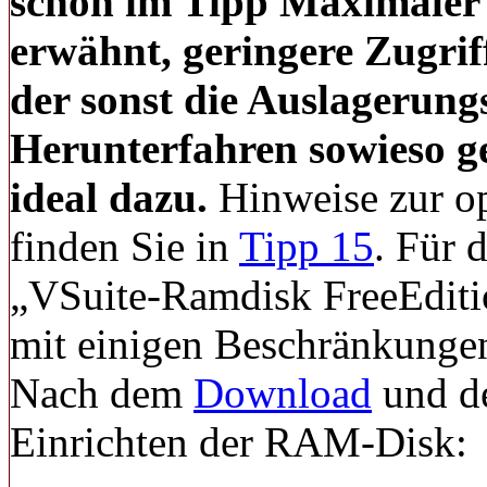
schon im Tipp Maximaler
erwähnt, geringere Zugriffs
der sonst die Auslagerungs
Herunterfahren sowieso ge
ideal dazu.
Hinweise zur o
finden Sie in
Tipp 15
.
Für d
„VSuite-Ramdisk FreeEdition
mit einigen Beschränkungen
Nach dem
Download
und de
Einrichten der RAM-Disk: