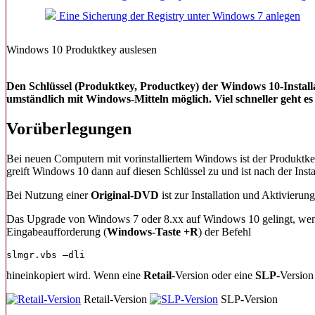
Eine Sicherung der Registry unter Windows 7 anlegen
Windows 10 Produktkey auslesen
Den Schlüssel (Produktkey, Productkey) der Windows 10-Installa
umständlich mit Windows-Mitteln möglich. Viel schneller geht es 
Vorüberlegungen
Bei neuen Computern mit vorinstalliertem Windows ist der Produktkey
greift Windows 10 dann auf diesen Schlüssel zu und ist nach der Instal
Bei Nutzung einer
Original-DVD
ist zur Installation und Aktivier
Das Upgrade von Windows 7 oder 8.xx auf Windows 10 gelingt, wenn 
Eingabeaufforderung (
Windows-Taste +R
) der Befehl
slmgr.vbs –dli
hineinkopiert wird. Wenn eine
Retail
-Version oder eine
SLP
-Version
Retail-Version
SLP-Version