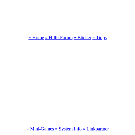
» Home
» Hilfe-Forum
» Bücher
» Tipps
» Mini-Games
» System Info
» Linkpartner