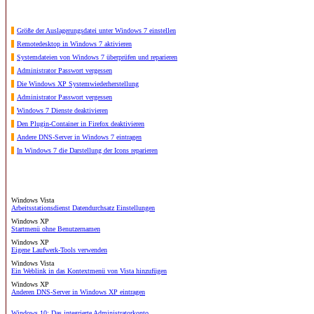
Größe der Auslagerungsdatei unter Windows 7 einstellen
Remotedesktop in Windows 7 aktivieren
Systemdateien von Windows 7 überprüfen und reparieren
Administrator Passwort vergessen
Die Windows XP Systemwiederherstellung
Administrator Passwort vergessen
Windows 7 Dienste deaktivieren
Den Plugin-Container in Firefox deaktivieren
Andere DNS-Server in Windows 7 eintragen
In Windows 7 die Darstellung der Icons reparieren
Windows Vista
Arbeitsstationsdienst Datendurchsatz Einstellungen
Windows XP
Startmenü ohne Benutzernamen
Windows XP
Eigene Laufwerk-Tools verwenden
Windows Vista
Ein Weblink in das Kontextmenü von Vista hinzufügen
Windows XP
Anderen DNS-Server in Windows XP eintragen
Windows 10: Das integrierte Administratorkonto