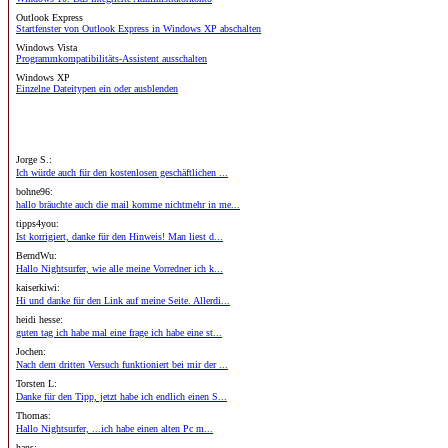
Outlook Express
Startfenster von Outlook Express in Windows XP abschalten
Windows Vista
Programmkompatibilitäts-Assistent ausschalten
Windows XP
Einzelne Dateitypen ein oder ausblenden
Jorge S.:
Ich würde auch für den kostenlosen geschäftlichen ...
bohne96:
hallo bräuchte auch die mail komme nichtmehr in me...
tipps4you:
Ist korrigiert, danke für den Hinweis! Man liest d...
BerndWu:
Hallo Nightsurfer, wie alle meine Vorredner ich k...
kaiserkiwi:
Hi und danke für den Link auf meine Seite. Allerdi...
heidi hesse:
guten tag ich habe mal eine frage ich habe eine st...
Jochen:
Nach dem dritten Versuch funktioniert bei mir der ...
Torsten L:
Danke für den Tipp, jetzt habe ich endlich einen S...
Thomas:
Hallo Nightsurfer, ...ich habe einen alten Pc m...
hans: