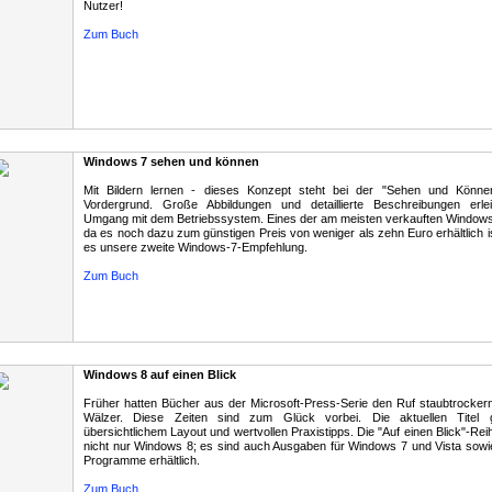
Nutzer!
Zum Buch
Windows 7 sehen und können
Mit Bildern lernen - dieses Konzept steht bei der "Sehen und Könne
Vordergrund. Große Abbildungen und detaillierte Beschreibungen erle
Umgang mit dem Betriebssystem. Eines der am meisten verkauften Windows
da es noch dazu zum günstigen Preis von weniger als zehn Euro erhältlich 
es unsere zweite Windows-7-Empfehlung.
Zum Buch
Windows 8 auf einen Blick
Früher hatten Bücher aus der Microsoft-Press-Serie den Ruf staubtrocker
Wälzer. Diese Zeiten sind zum Glück vorbei. Die aktuellen Titel g
übersichtlichem Layout und wertvollen Praxistipps. Die "Auf einen Blick"-Rei
nicht nur Windows 8; es sind auch Ausgaben für Windows 7 und Vista sowie
Programme erhältlich.
Zum Buch