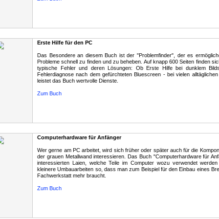
Erste Hilfe für den PC
Das Besondere an diesem Buch ist der "Problemfinder", der es ermöglich
Probleme schnell zu finden und zu beheben. Auf knapp 600 Seiten finden sic
typische Fehler und deren Lösungen: Ob Erste Hilfe bei dunklem Bild
Fehlerdiagnose nach dem gefürchteten Bluescreen - bei vielen alltäglich
leistet das Buch wertvolle Dienste.
Zum Buch
Computerhardware für Anfänger
Wer gerne am PC arbeitet, wird sich früher oder später auch für die Kompon
der grauen Metallwand interessieren. Das Buch "Computerhardware für Anf
interessierten Laien, welche Teile im Computer wozu verwendet werden 
kleinere Umbauarbeiten so, dass man zum Beispiel für den Einbau eines Br
Fachwerkstatt mehr braucht.
Zum Buch