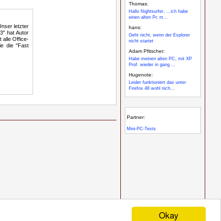
Thomas:
Hallo Nightsurfer, ...ich habe
einen alten Pc m...
nser letzter
hans:
13" hat Autor
Geht nicht, wenn der Explorer
alle Office-
nicht startet
e die "Fast
Adam Pfitscher:
Habe meinen alten PC, mit XP
Prof. wieder in gang ...
Hugenote:
Leider funktioniert das unter
Firefox 48 wohl nich...
Partner:
Mini-PC-Tests
Okay