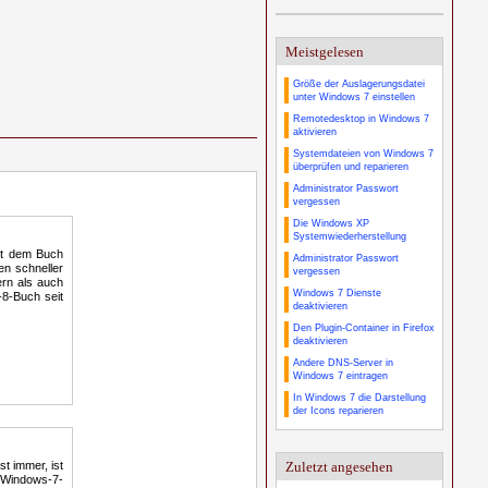
Meistgelesen
Größe der Auslagerungsdatei
unter Windows 7 einstellen
Remotedesktop in Windows 7
aktivieren
Systemdateien von Windows 7
überprüfen und reparieren
Administrator Passwort
vergessen
Die Windows XP
Systemwiederherstellung
it dem Buch
Administrator Passwort
en schneller
vergessen
ern als auch
Windows 7 Dienste
-8-Buch seit
deaktivieren
Den Plugin-Container in Firefox
deaktivieren
Andere DNS-Server in
Windows 7 eintragen
In Windows 7 die Darstellung
der Icons reparieren
Zuletzt angesehen
st immer, ist
e Windows-7-