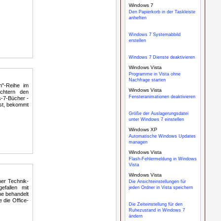
Windows 7
Den Papierkorb in der Taskleiste
anheften
Windows 7 Systemabbild
erstellen
Windows 7 Dienste deaktivieren
Windows Vista
Programme in Vista ohne
Nachfrage starten
n"-Reihe im
Windows Vista
ichtern den
Fensteranimationen deaktivieren
-7-Bücher -
ist, bekommt
Größe der Auslagerungsdatei
unter Windows 7 einstellen
Windows XP
Automatische Windows Updates
managen
Windows Vista
Flash-Fehlermeldung in Windows
Vista
Windows Vista
ner Technik-
Die Ansichteinstellungen für
efallen mit
jeden Ordner in Vista speichern
he behandelt
 die Office-
Die Zeiteinstellung für den
Ruhezustand in Windows 7
ändern