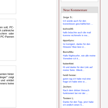
Neue Kommentare
Jorge S.:
Ich würde auch für den
kostenlosen geschäftlichen ...
en soll, PC-
bohne96:
h zahlreiche
hallo bräuchte auch die mail
schirm oder
komme nichtmehr in me...
en PC-Pannen
tipps4you:
Ist korrigiert, danke für den
Hinweis! Man liest d...
BerndWu:
Hallo Nightsurfer, wie alle meine
Vorredner ich k...
kaiserkiwi:
Hi und danke für den Link auf
meine Seite. Allerdi...
enten hinter
heidi hesse:
änger" zeigt
guten tag ich habe mal eine
und erklärt
frage ich habe eine st...
enners keine
Jochen:
Nach dem dritten Versuch
funktioniert bei mir der ...
Torsten L:
Danke für den Tipp, jetzt habe
ich endlich einen S...