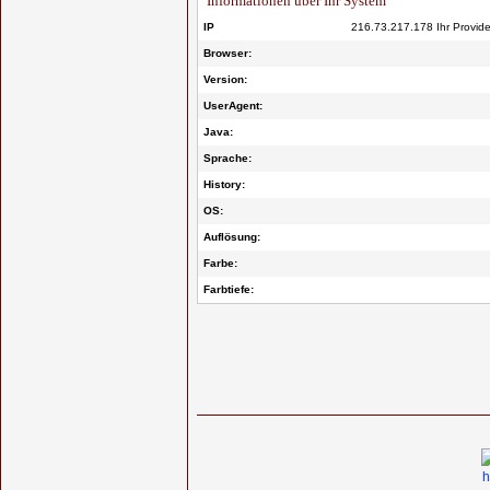
Informationen über Ihr System
IP
216.73.217.178 Ihr Provid
Browser:
Version:
UserAgent:
Java:
Sprache:
History:
OS:
Auflösung:
Farbe:
Farbtiefe: