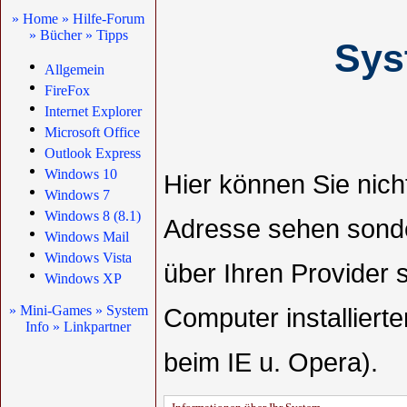
» Home
» Hilfe-Forum
» Bücher
» Tipps
Sys
Allgemein
FireFox
Internet Explorer
Microsoft Office
Outlook Express
Windows 10
Hier können Sie nicht
Windows 7
Windows 8 (8.1)
Adresse sehen sonde
Windows Mail
Windows Vista
über Ihren Provider 
Windows XP
» Mini-Games
» System
Computer installierte
Info
» Linkpartner
beim IE u. Opera).