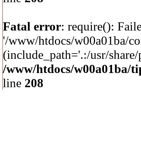
Fatal error
: require(): Fai
'/www/htdocs/w00a01ba/c
(include_path='.:/usr/share/p
/www/htdocs/w00a01ba/ti
line
208