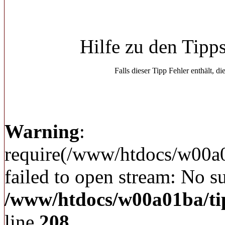
Hilfe zu den Tipp
Falls dieser Tipp Fehler enthält, di
Warning
:
require(/www/htdocs/w00a
failed to open stream: No su
/www/htdocs/w00a01ba/ti
line
208