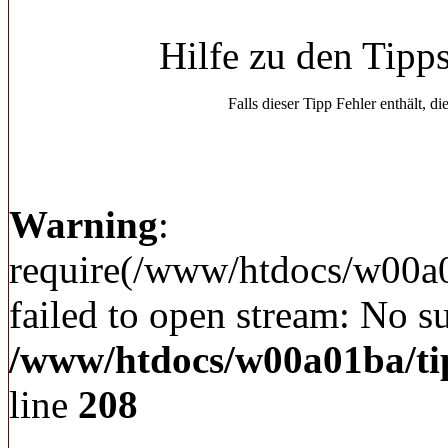
Hilfe zu den Tipp
Falls dieser Tipp Fehler enthält, di
Warning
:
require(/www/htdocs/w00a
failed to open stream: No su
/www/htdocs/w00a01ba/ti
line
208