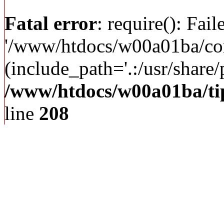
Fatal error
: require(): Fai
'/www/htdocs/w00a01ba/c
(include_path='.:/usr/share/p
/www/htdocs/w00a01ba/ti
line
208