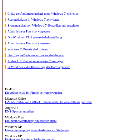
Größe der Auslagerungsdatei unter Windows 7 einstellen
Remotedesktop in Windows 7 aktivieren
Systemdateien von Windows 7 überprüfen und reparieren
Administrator Passwort vergessen
Die Windows XP Systemwiederherstellung
Administrator Passwort vergessen
Windows 7 Dienste deaktivieren
Den Plugin-Container in Firefox deaktivieren
Andere DNS-Server in Windows 7 eintragen
In Windows 7 die Darstellung der Icons reparieren
FireFox
Die Adressleiste im Firefox ist verschwunden
Microsoft Office
E-Mail-Konten von Outlook Express nach Outlook 2007 importieren
Allgemein
DNS-Sperren umgehen
Windows Vista
Die Internetverbindung funktioniert nicht
Windows XP
Eigene Verknüpfung unter Ausführen im Startmenü
Windows XP
Explorer.exe hat einen Fehler festgestellt