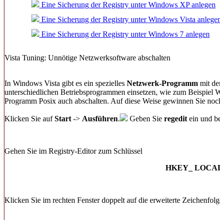
Eine Sicherung der Registry unter Windows XP anlegen
Eine Sicherung der Registry unter Windows Vista anlege
Eine Sicherung der Registry unter Windows 7 anlegen
Vista Tuning: Unnötige Netzwerksoftware abschalten
In Windows Vista gibt es ein spezielles
Netzwerk-Programm
mit d
unterschiedlichen Betriebsprogrammen einsetzen, wie zum Beispiel 
Programm Posix auch abschalten. Auf diese Weise gewinnen Sie noch
Klicken Sie auf
Start
->
Ausführen
.
Geben Sie
regedit
ein und be
Gehen Sie im Registry-Editor zum Schlüssel
HKEY_ LOCAL_M
Klicken Sie im rechten Fenster doppelt auf die erweiterte Zeichenfol