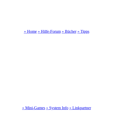
» Home
» Hilfe-Forum
» Bücher
» Tipps
» Mini-Games
» System Info
» Linkpartner