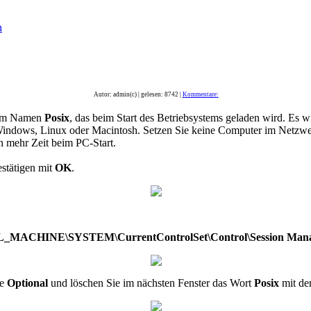
n
Autor: admin(c) | gelesen: 8742 |
Kommentare:
em Namen
Posix
, das beim Start des Betriebsystems geladen wird. Es
Windows, Linux oder Macintosh. Setzen Sie keine Computer im Netzwer
 mehr Zeit beim PC-Start.
stätigen mit
OK
.
ACHINE\SYSTEM\CurrentControlSet\Control\Session Mana
ge
Optional
und löschen Sie im nächsten Fenster das Wort
Posix
mit de