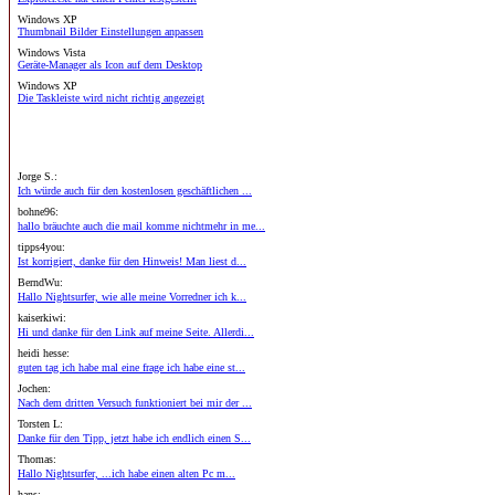
Windows XP
Thumbnail Bilder Einstellungen anpassen
Windows Vista
Geräte-Manager als Icon auf dem Desktop
Windows XP
Die Taskleiste wird nicht richtig angezeigt
Jorge S.:
Ich würde auch für den kostenlosen geschäftlichen ...
bohne96:
hallo bräuchte auch die mail komme nichtmehr in me...
tipps4you:
Ist korrigiert, danke für den Hinweis! Man liest d...
BerndWu:
Hallo Nightsurfer, wie alle meine Vorredner ich k...
kaiserkiwi:
Hi und danke für den Link auf meine Seite. Allerdi...
heidi hesse:
guten tag ich habe mal eine frage ich habe eine st...
Jochen:
Nach dem dritten Versuch funktioniert bei mir der ...
Torsten L:
Danke für den Tipp, jetzt habe ich endlich einen S...
Thomas:
Hallo Nightsurfer, ...ich habe einen alten Pc m...
hans: