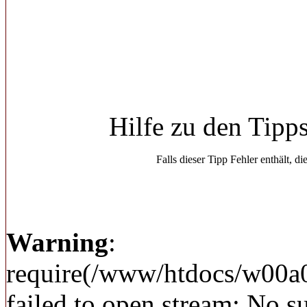
Hilfe zu den Tipp
Falls dieser Tipp Fehler enthält, di
Warning
:
require(/www/htdocs/w00a
failed to open stream: No su