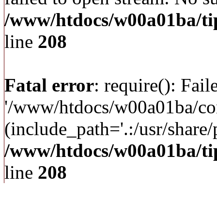
/www/htdocs/w00a01ba/ti
line
208
Fatal error
: require(): Fai
'/www/htdocs/w00a01ba/c
(include_path='.:/usr/share/p
/www/htdocs/w00a01ba/ti
line
208