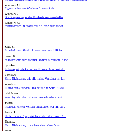
Windows XP
Eigenschaften von Windows Sounds ändern
Windows 7
Die Gruppierung in der Taskleiste ein- ausschalten
Windows XP
Systemordner im Startmenü ein- bzw. ausblenden
Jorge S.:
Ich würde auch für den kostenlosen geschäftlichen ...
bohne96:
hallo bräuchte auch die mail komme nichtmehr in me...
tipps4you:
Ist korrigiert, danke für den Hinweis! Man liest d...
BerndWu:
Hallo Nightsurfer, wie alle meine Vorredner ich k...
kaiserkiwi:
Hi und danke für den Link auf meine Seite. Allerdi...
heidi hesse:
guten tag ich habe mal eine frage ich habe eine st...
Jochen:
Nach dem dritten Versuch funktioniert bei mir der ...
Torsten L:
Danke für den Tipp, jetzt habe ich endlich einen S...
Thomas:
Hallo Nightsurfer, ...ich habe einen alten Pc m...
hans: