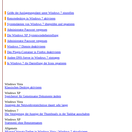
Größe der Auslagerungsdatei unter Windows 7 einstellen
Remotedesktop in Windows 7 aktivieren
Systemdateien von Windows 7 überprüfen und reparieren
Administrator Passwort vergessen
Die Windows XP Systemwiederherstellung
Administrator Passwort vergessen
Windows 7 Dienste deaktivieren
Den Plugin-Container in Firefox deaktivieren
Andere DNS-Server in Windows 7 eintragen
In Windows 7 die Darstellung der Icons reparieren
Windows Vista
Klassischen Desktop aktivieren
Windows XP
Speicherort für Gemeinsame Dokumente ändern
Windows Vista
Anzeigen der Netzwerkverzeichnisse dauert sehr lange
Windows 7
Die Verzögerung der Anzeige der Thumbnails in der Taskbar ausschalten
Windows XP
Startmenü ohne Benutzernamen
Allgemein
NForce-Chipsatz-Treiber in Windows Vista / Windows 7 aktualisieren