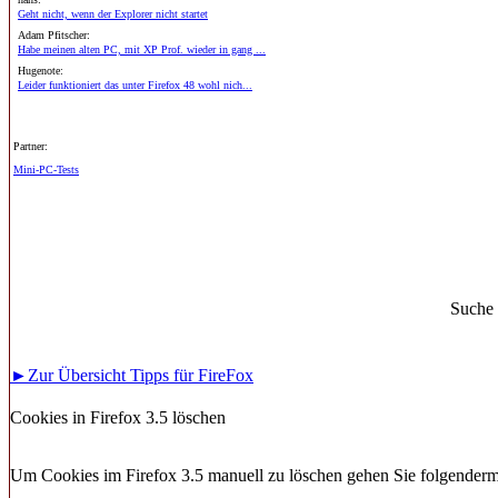
Geht nicht, wenn der Explorer nicht startet
Adam Pfitscher:
Habe meinen alten PC, mit XP Prof. wieder in gang ...
Hugenote:
Leider funktioniert das unter Firefox 48 wohl nich...
Partner:
Mini-PC-Tests
Suche
►Zur Übersicht Tipps für FireFox
Cookies in Firefox 3.5 löschen
Um Cookies im Firefox 3.5 manuell zu löschen gehen Sie folgenderma