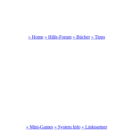
» Home
» Hilfe-Forum
» Bücher
» Tipps
» Mini-Games
» System Info
» Linkpartner