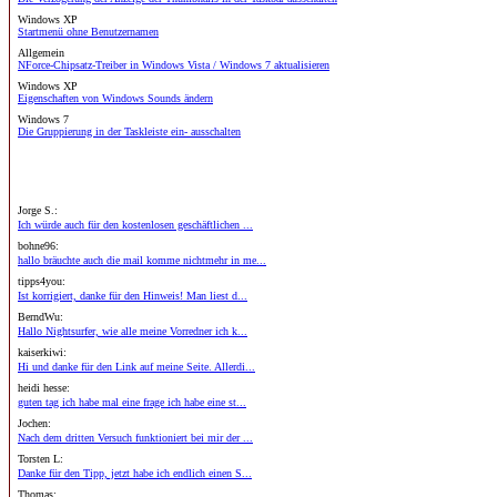
Windows XP
Startmenü ohne Benutzernamen
Allgemein
NForce-Chipsatz-Treiber in Windows Vista / Windows 7 aktualisieren
Windows XP
Eigenschaften von Windows Sounds ändern
Windows 7
Die Gruppierung in der Taskleiste ein- ausschalten
Jorge S.:
Ich würde auch für den kostenlosen geschäftlichen ...
bohne96:
hallo bräuchte auch die mail komme nichtmehr in me...
tipps4you:
Ist korrigiert, danke für den Hinweis! Man liest d...
BerndWu:
Hallo Nightsurfer, wie alle meine Vorredner ich k...
kaiserkiwi:
Hi und danke für den Link auf meine Seite. Allerdi...
heidi hesse:
guten tag ich habe mal eine frage ich habe eine st...
Jochen:
Nach dem dritten Versuch funktioniert bei mir der ...
Torsten L:
Danke für den Tipp, jetzt habe ich endlich einen S...
Thomas: