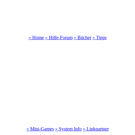
» Home
» Hilfe-Forum
» Bücher
» Tipps
» Mini-Games
» System Info
» Linkpartner