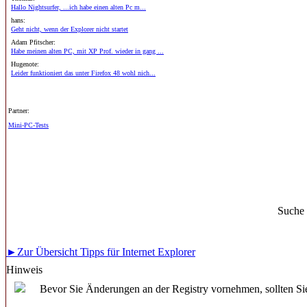
Hallo Nightsurfer, ...ich habe einen alten Pc m...
hans:
Geht nicht, wenn der Explorer nicht startet
Adam Pfitscher:
Habe meinen alten PC, mit XP Prof. wieder in gang ...
Hugenote:
Leider funktioniert das unter Firefox 48 wohl nich...
Partner:
Mini-PC-Tests
Suche
►Zur Übersicht Tipps für Internet Explorer
Hinweis
Bevor Sie Änderungen an der Registry vornehmen, sollten Sie