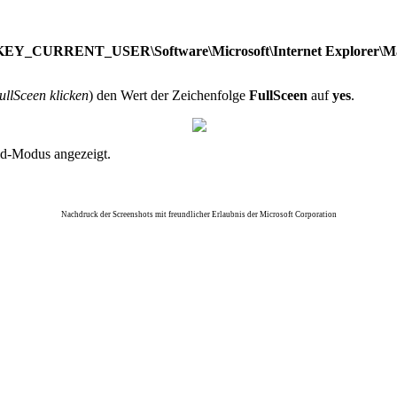
EY_CURRENT_USER\Software\Microsoft\Internet Explorer\M
ullSceen klicken
) den Wert der Zeichenfolge
FullSceen
auf
yes
.
ild-Modus angezeigt.
Nachdruck der Screenshots mit freundlicher Erlaubnis der Microsoft Corporation