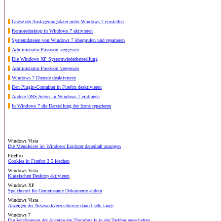
Größe der Auslagerungsdatei unter Windows 7 einstellen
Remotedesktop in Windows 7 aktivieren
Systemdateien von Windows 7 überprüfen und reparieren
Administrator Passwort vergessen
Die Windows XP Systemwiederherstellung
Administrator Passwort vergessen
Windows 7 Dienste deaktivieren
Den Plugin-Container in Firefox deaktivieren
Andere DNS-Server in Windows 7 eintragen
In Windows 7 die Darstellung der Icons reparieren
Windows Vista
Die Menüleiste im Windows Explorer dauerhaft anzeigen
FireFox
Cookies in Firefox 3.5 löschen
Windows Vista
Klassischen Desktop aktivieren
Windows XP
Speicherort für Gemeinsame Dokumente ändern
Windows Vista
Anzeigen der Netzwerkverzeichnisse dauert sehr lange
Windows 7
Die Verzögerung der Anzeige der Thumbnails in der Taskbar ausschalten