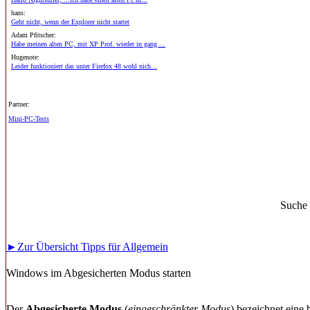
hans:
Geht nicht, wenn der Explorer nicht startet
Adam Pfitscher:
Habe meinen alten PC, mit XP Prof. wieder in gang ...
Hugenote:
Leider funktioniert das unter Firefox 48 wohl nich...
Partner:
Mini-PC-Tests
Suche
►Zur Übersicht Tipps für Allgemein
Windows im Abgesicherten Modus starten
Der
Abgesicherte Modus
(
eingeschränkter Modus
) bezeichnet eine