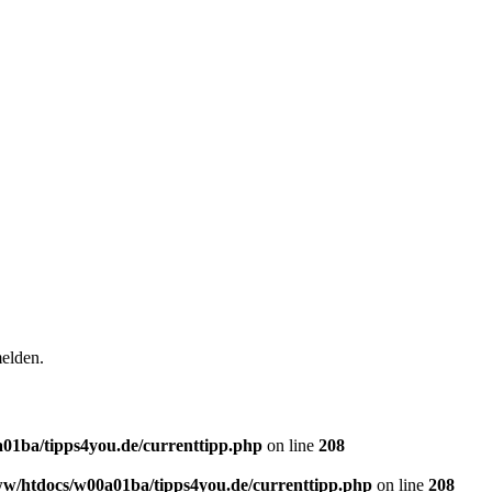
elden.
01ba/tipps4you.de/currenttipp.php
on line
208
w/htdocs/w00a01ba/tipps4you.de/currenttipp.php
on line
208