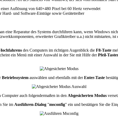
 einer Auflösung von 640×480 Pixel bei 60 Hertz verwendet
er Hard- und Software-Einträge sowie Gerätetreiber
 man eine Reparatur des Systems durchführen kann, wenn Windows nicht
werkkomponenten, erweiterter Grafiktreiber u.a.) nicht mitstarten, ist
Hochfahrens
des Computers im richtigen Augenblick die
F8-Taste
meh
heint ein Menü mit einer Auswahl in der Sie mit Hilfe der
Pfeil-Taste
hr
Betriebssystem
auswählen und ebenfalls mit der
Enter-Taste
bestäti
ren Computer auch folgendermaßen in den
Abgesicherten Modus
verset
n Sie im
Ausführen-Dialog
"
msconfig
" ein und bestätigen Sie die Ei