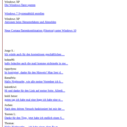
Windows XP
Die Windows-Taste sperren
Windows 7 Systemabbild erstellen
Windows XP
Aktionen beim Herunterfahren und Abmelden
Neue Cortana-Tastenkombination (Shortcut) unter Windows 10
Jorge S.:
Ich würde auch für den kostenlosen geschäftlichen ...
bohne96:
hallo bräuchte auch die mail komme nichtmehr in me...
tipps4you:
Ist korrigiert, danke für den Hinweis! Man liest d...
BerndWu:
Hallo Nightsurfer, wie alle meine Vorredner ich k...
kaiserkiwi:
Hi und danke für den Link auf meine Seite. Allerdi...
heidi hesse:
guten tag ich habe mal eine frage ich habe eine st...
Jochen:
Nach dem dritten Versuch funktioniert bei mir der ...
Torsten L:
Danke für den Tipp, jetzt habe ich endlich einen S...
Thomas:
Hallo Nightsurfer, ...ich habe einen alten Pc m...