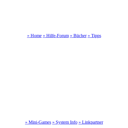
» Home
» Hilfe-Forum
» Bücher
» Tipps
» Mini-Games
» System Info
» Linkpartner