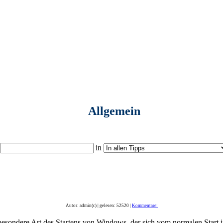
Allgemein
in
Autor: admin(c) | gelesen: 52520 |
Kommentare:
 besondere Art des Startens von Windows, der sich vom normalen Start i