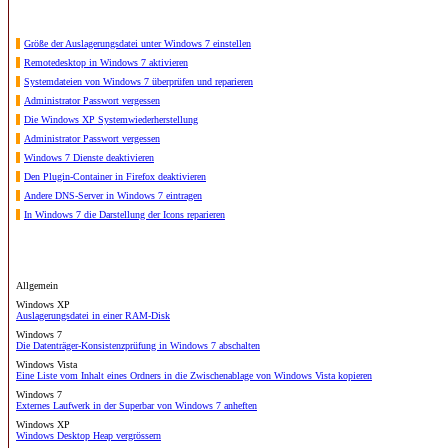
Größe der Auslagerungsdatei unter Windows 7 einstellen
Remotedesktop in Windows 7 aktivieren
Systemdateien von Windows 7 überprüfen und reparieren
Administrator Passwort vergessen
Die Windows XP Systemwiederherstellung
Administrator Passwort vergessen
Windows 7 Dienste deaktivieren
Den Plugin-Container in Firefox deaktivieren
Andere DNS-Server in Windows 7 eintragen
In Windows 7 die Darstellung der Icons reparieren
Allgemein
Windows XP
Auslagerungsdatei in einer RAM-Disk
Windows 7
Die Datenträger-Konsistenzprüfung in Windows 7 abschalten
Windows Vista
Eine Liste vom Inhalt eines Ordners in die Zwischenablage von Windows Vista kopieren
Windows 7
Externes Laufwerk in der Superbar von Windows 7 anheften
Windows XP
Windows Desktop Heap vergrössern