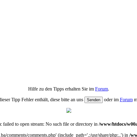
Hilfe zu den Tipps erhalten Sie im
Forum
.
dieser Tipp Fehler enthält, diese bitte an uns
oder im
Forum
m
iled to open stream: No such file or directory in
/www/htdocs/w00a
1ba/comments/comments.php' (include_path='.:/usr/share/php:..') in
/ww