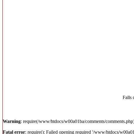
Falls 
Warning
: require(/www/htdocs/w00a01ba/comments/comments.php): fa
Fatal error
: require(): Failed opening required '/www/htdocs/w00a0