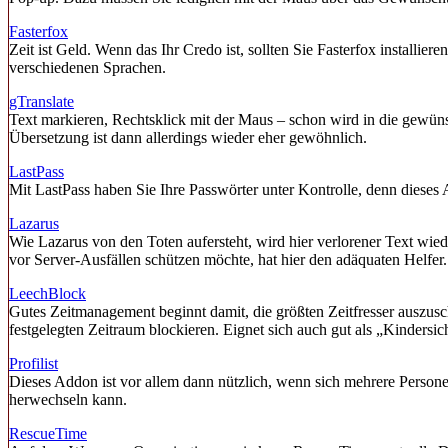
Fasterfox
Zeit ist Geld. Wenn das Ihr Credo ist, sollten Sie Fasterfox installi
verschiedenen Sprachen.
gTranslate
Text markieren, Rechtsklick mit der Maus – schon wird in die gewüns
Übersetzung ist dann allerdings wieder eher gewöhnlich.
LastPass
Mit LastPass haben Sie Ihre Passwörter unter Kontrolle, denn dieses 
Lazarus
Wie Lazarus von den Toten aufersteht, wird hier verlorener Text wi
vor Server-Ausfällen schützen möchte, hat hier den adäquaten Helfer.
LeechBlock
Gutes Zeitmanagement beginnt damit, die größten Zeitfresser auszusch
festgelegten Zeitraum blockieren. Eignet sich auch gut als „Kindersic
Profilist
Dieses Addon ist vor allem dann nützlich, wenn sich mehrere Persone
herwechseln kann.
RescueTime