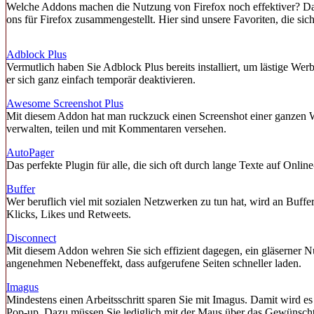
Welche Addons machen die Nutzung von Firefox noch effektiver? Da g
ons für Firefox zusammengestellt. Hier sind unsere Favoriten, die sich a
Adblock Plus
Vermutlich haben Sie Adblock Plus bereits installiert, um lästige Wer
er sich ganz einfach temporär deaktivieren.
Awesome Screenshot Plus
Mit diesem Addon hat man ruckzuck einen Screenshot einer ganzen W
verwalten, teilen und mit Kommentaren versehen.
AutoPager
Das perfekte Plugin für alle, die sich oft durch lange Texte auf Onli
Buffer
Wer beruflich viel mit sozialen Netzwerken zu tun hat, wird an Buff
Klicks, Likes und Retweets.
Disconnect
Mit diesem Addon wehren Sie sich effizient dagegen, ein gläserner N
angenehmen Nebeneffekt, dass aufgerufene Seiten schneller laden.
Imagus
Mindestens einen Arbeitsschritt sparen Sie mit Imagus. Damit wird es
Pop-up. Dazu müssen Sie lediglich mit der Maus über das Gewünscht