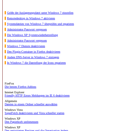
Größe der Auslagerungsdatei unter Windows 7 einstellen
Remotedesktop in Windows 7 aktivieren
Systemdateien von Windows 7 überprüfen und reparieren
Administrator Passwort vergessen
Die Windows XP Systemwiederherstellung
Administrator Passwort vergessen
Windows 7 Dienste deaktivieren
Den Plugin-Container in Firefox deaktivieren
Andere DNS-Server in Windows 7 eintragen
In Windows 7 die Darstellung der Icons reparieren
FireFox
Die besten Firefox-Addons
Internet Explorer
Friendly HTTP Errors Meldungen im IE 6 deaktivieren
Allgemein
Dateien in einem Ordner schneller auswählen
Windows Vista
SuperFetch deaktivieren und Vista schneller starten
Windows XP
Den Papierkorb umbenennen
Windows XP
Den registrierten Besitzer und die Organisation ändern