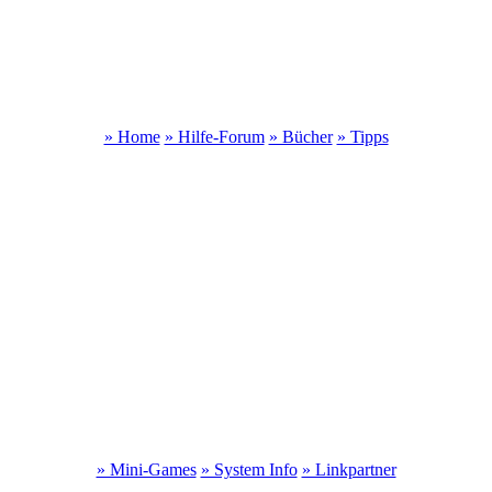
» Home
» Hilfe-Forum
» Bücher
» Tipps
» Mini-Games
» System Info
» Linkpartner