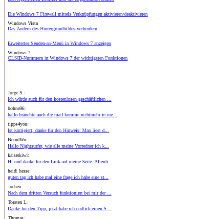
Die Windows 7 Firewall mittels Verknüpfungen aktivieren/deaktivieren
Windows Vista
Das Ändern des Hintergrundbildes verhindern
Erweitertes Senden-an-Menü in Windows 7 anzeigen
Windows 7
CLSID-Nummern in Windows 7 der wichtigsten Funktionen
Jorge S.:
Ich würde auch für den kostenlosen geschäftlichen ...
bohne96:
hallo bräuchte auch die mail komme nichtmehr in me...
tipps4you:
Ist korrigiert, danke für den Hinweis! Man liest d...
BerndWu:
Hallo Nightsurfer, wie alle meine Vorredner ich k...
kaiserkiwi:
Hi und danke für den Link auf meine Seite. Allerdi...
heidi hesse:
guten tag ich habe mal eine frage ich habe eine st...
Jochen:
Nach dem dritten Versuch funktioniert bei mir der ...
Torsten L:
Danke für den Tipp, jetzt habe ich endlich einen S...
Thomas: