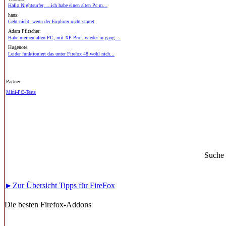
Hallo Nightsurfer, ...ich habe einen alten Pc m...
hans:
Geht nicht, wenn der Explorer nicht startet
Adam Pfitscher:
Habe meinen alten PC, mit XP Prof. wieder in gang ...
Hugenote:
Leider funktioniert das unter Firefox 48 wohl nich...
Partner:
Mini-PC-Tests
Suche
►Zur Übersicht Tipps für FireFox
Die besten Firefox-Addons