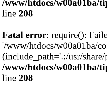
/www/htdocs/w00a01ba/ti
line
208
Fatal error
: require(): Fai
'/www/htdocs/w00a01ba/c
(include_path='.:/usr/share/p
/www/htdocs/w00a01ba/ti
line
208