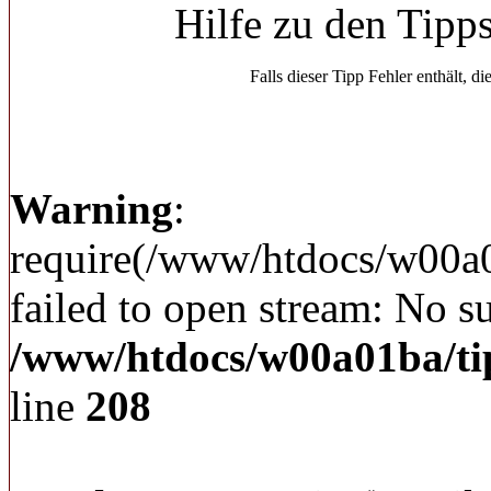
Hilfe zu den Tipp
Falls dieser Tipp Fehler enthält, di
Warning
:
require(/www/htdocs/w00a
failed to open stream: No su
/www/htdocs/w00a01ba/ti
line
208