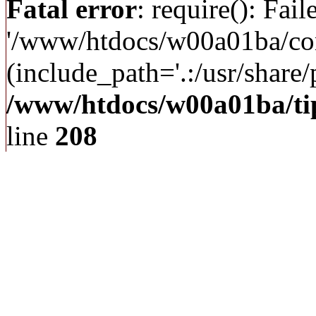
Fatal error
: require(): Fai
'/www/htdocs/w00a01ba/c
(include_path='.:/usr/share/p
/www/htdocs/w00a01ba/ti
line
208