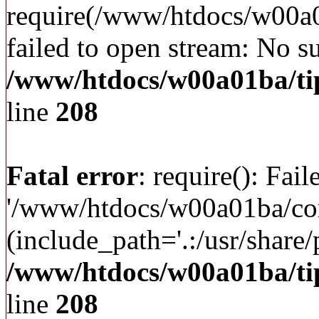
require(/www/htdocs/w00a
failed to open stream: No su
/www/htdocs/w00a01ba/ti
line
208
Fatal error
: require(): Fai
'/www/htdocs/w00a01ba/c
(include_path='.:/usr/share/p
/www/htdocs/w00a01ba/ti
line
208