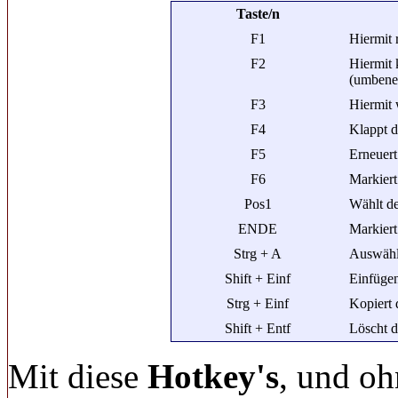
Taste/n
F1
Hiermit 
F2
Hiermit 
(umbene
F3
Hiermit 
F4
Klappt d
F5
Erneuert
F6
Markiert
Pos1
Wählt de
ENDE
Markiert
Strg + A
Auswähle
Shift + Einf
Einfügen
Strg + Einf
Kopiert 
Shift + Entf
Löscht d
Mit diese
Hotkey's
, und o