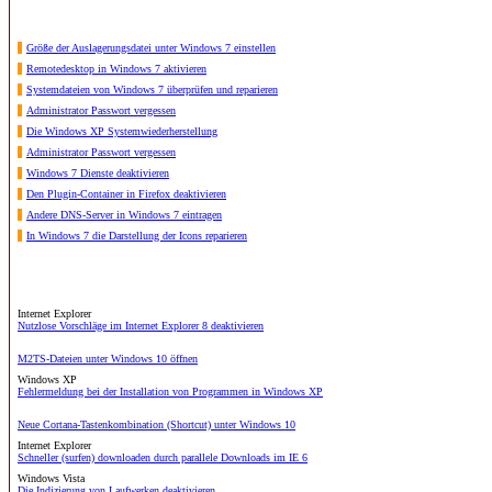
Größe der Auslagerungsdatei unter Windows 7 einstellen
Remotedesktop in Windows 7 aktivieren
Systemdateien von Windows 7 überprüfen und reparieren
Administrator Passwort vergessen
Die Windows XP Systemwiederherstellung
Administrator Passwort vergessen
Windows 7 Dienste deaktivieren
Den Plugin-Container in Firefox deaktivieren
Andere DNS-Server in Windows 7 eintragen
In Windows 7 die Darstellung der Icons reparieren
Internet Explorer
Nutzlose Vorschläge im Internet Explorer 8 deaktivieren
M2TS-Dateien unter Windows 10 öffnen
Windows XP
Fehlermeldung bei der Installation von Programmen in Windows XP
Neue Cortana-Tastenkombination (Shortcut) unter Windows 10
Internet Explorer
Schneller (surfen) downloaden durch parallele Downloads im IE 6
Windows Vista
Die Indizierung von Laufwerken deaktivieren