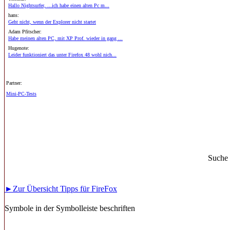
Hallo Nightsurfer, ...ich habe einen alten Pc m...
hans:
Geht nicht, wenn der Explorer nicht startet
Adam Pfitscher:
Habe meinen alten PC, mit XP Prof. wieder in gang ...
Hugenote:
Leider funktioniert das unter Firefox 48 wohl nich...
Partner:
Mini-PC-Tests
Suche
►Zur Übersicht Tipps für FireFox
Symbole in der Symbolleiste beschriften