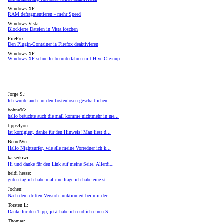
Windows XP
RAM defragmentieren – mehr Speed
Windows Vista
Blockierte Dateien in Vista löschen
FireFox
Den Plugin-Container in Firefox deaktivieren
Windows XP
Windows XP schneller herunterfahren mit Hive Cleanup
Jorge S.:
Ich würde auch für den kostenlosen geschäftlichen ...
bohne96:
hallo bräuchte auch die mail komme nichtmehr in me...
tipps4you:
Ist korrigiert, danke für den Hinweis! Man liest d...
BerndWu:
Hallo Nightsurfer, wie alle meine Vorredner ich k...
kaiserkiwi:
Hi und danke für den Link auf meine Seite. Allerdi...
heidi hesse:
guten tag ich habe mal eine frage ich habe eine st...
Jochen:
Nach dem dritten Versuch funktioniert bei mir der ...
Torsten L:
Danke für den Tipp, jetzt habe ich endlich einen S...
Thomas: