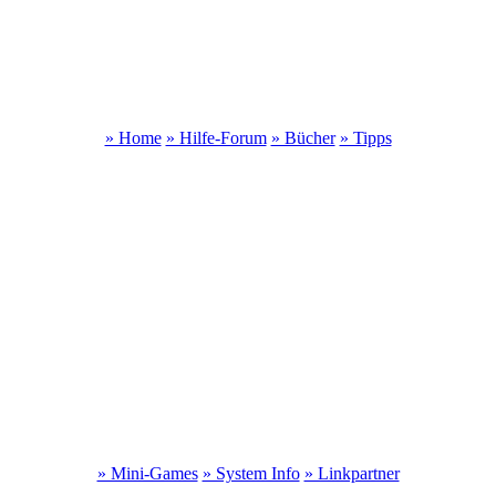
» Home
» Hilfe-Forum
» Bücher
» Tipps
» Mini-Games
» System Info
» Linkpartner