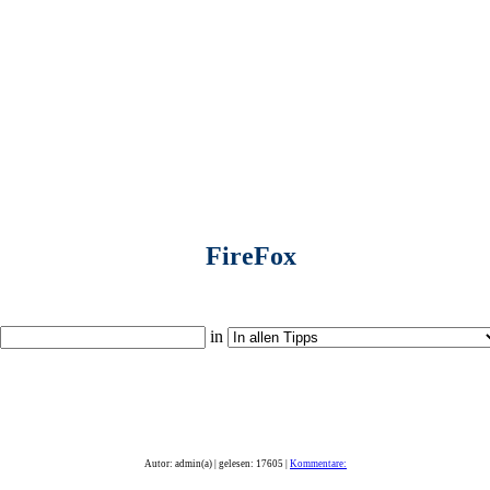
FireFox
in
Autor: admin(a) | gelesen: 17605 |
Kommentare: