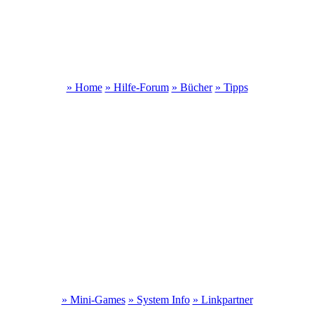
» Home
» Hilfe-Forum
» Bücher
» Tipps
» Mini-Games
» System Info
» Linkpartner