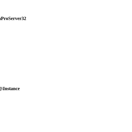
ProServer32
\Instance