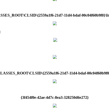
ES_ROOT\CLSID\{2559a1f6-21d7-11d4-bdaf-00c04f60b9f0}\In
t
SSES_ROOT\CLSID\{2559a1f6-21d7-11d4-bdaf-00c04f60b9f0}
{3f454f0e-42ae-4d7c-8ea3-328250d6e272}