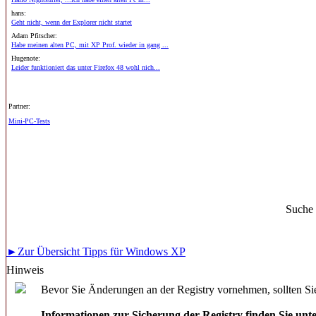
hans:
Geht nicht, wenn der Explorer nicht startet
Adam Pfitscher:
Habe meinen alten PC, mit XP Prof. wieder in gang ...
Hugenote:
Leider funktioniert das unter Firefox 48 wohl nich...
Partner:
Mini-PC-Tests
Suche
►Zur Übersicht Tipps für Windows XP
Hinweis
Bevor Sie Änderungen an der Registry vornehmen, sollten Sie
Informationen zur Sicherung der Registry finden Sie unt