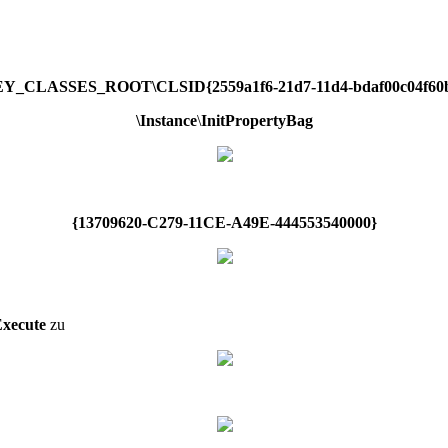
Y_CLASSES_ROOT\CLSID{2559a1f6-21d7-11d4-bdaf00c04f60b
\Instance
\
InitPropertyBag
{13709620-C279-11CE-A49E-444553540000}
Execute
zu