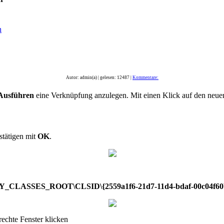
n
Autor: admin(a) | gelesen: 12487 |
Kommentare:
Ausführen
eine Verknüpfung anzulegen. Mit einen Klick auf den neue
stätigen mit
OK
.
_CLASSES_ROOT\CLSID\{2559a1f6-21d7-11d4-bdaf-00c04f60
rechte Fenster klicken