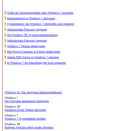
Größe der Auslagerungsdatei unter Windows 7 einstellen
Remotedesktop in Windows 7 aktivieren
Systemdateien von Windows 7 überprüfen und reparieren
Administrator Passwort vergessen
Die Windows XP Systemwiederherstellung
Administrator Passwort vergessen
Windows 7 Dienste deaktivieren
Den Plugin-Container in Firefox deaktivieren
Andere DNS-Server in Windows 7 eintragen
In Windows 7 die Darstellung der Icons reparieren
Windows 10: Das integrierte Administratorkonto
Windows 7
Die Festplatte automatisch bereinigen
Windows XP
Shutdown Event Tracker aktivieren
Windows 7
Windows 7 Systemabbild erstellen
Windows XP
Belegten Speicher sofort wieder freigeben