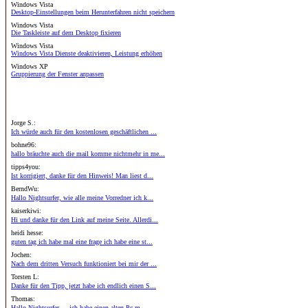
Windows Vista
Desktop-Einstellungen beim Herunterfahren nicht speichern
Windows Vista
Die Taskleiste auf dem Desktop fixieren
Windows Vista
Windows Vista Dienste deaktivieren, Leistung erhöhen
Windows XP
Gruppierung der Fenster anpassen
Jorge S.:
Ich würde auch für den kostenlosen geschäftlichen ...
bohne96:
hallo bräuchte auch die mail komme nichtmehr in me...
tipps4you:
Ist korrigiert, danke für den Hinweis! Man liest d...
BerndWu:
Hallo Nightsurfer, wie alle meine Vorredner ich k...
kaiserkiwi:
Hi und danke für den Link auf meine Seite. Allerdi...
heidi hesse:
guten tag ich habe mal eine frage ich habe eine st...
Jochen:
Nach dem dritten Versuch funktioniert bei mir der ...
Torsten L:
Danke für den Tipp, jetzt habe ich endlich einen S...
Thomas:
Hallo Nightsurfer, ...ich habe einen alten Pc m...