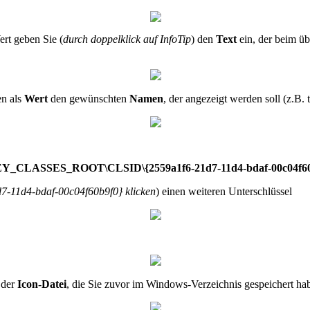
rt geben Sie (
durch doppelklick auf InfoTip
) den
Text
ein, der beim ü
en als
Wert
den gewünschten
Namen
, der angezeigt werden soll (z.B. 
Y_CLASSES_ROOT\CLSID\{2559a1f6-21d7-11d4-bdaf-00c04f60
d7-11d4-bdaf-00c04f60b9f0} klicken
) einen weiteren Unterschlüssel
der
Icon-Datei
, die Sie zuvor im Windows-Verzeichnis gespeichert hab