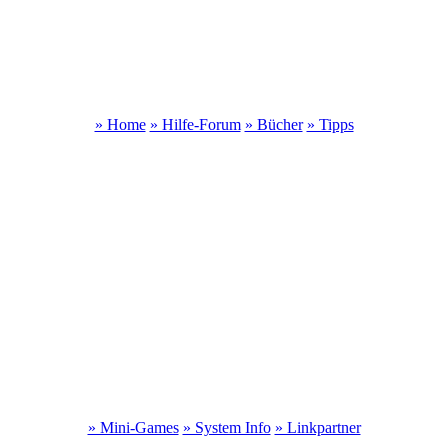
» Home
» Hilfe-Forum
» Bücher
» Tipps
» Mini-Games
» System Info
» Linkpartner