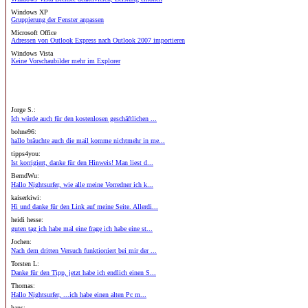
Windows XP
Gruppierung der Fenster anpassen
Microsoft Office
Adressen von Outlook Express nach Outlook 2007 importieren
Windows Vista
Keine Vorschaubilder mehr im Explorer
Jorge S.:
Ich würde auch für den kostenlosen geschäftlichen ...
bohne96:
hallo bräuchte auch die mail komme nichtmehr in me...
tipps4you:
Ist korrigiert, danke für den Hinweis! Man liest d...
BerndWu:
Hallo Nightsurfer, wie alle meine Vorredner ich k...
kaiserkiwi:
Hi und danke für den Link auf meine Seite. Allerdi...
heidi hesse:
guten tag ich habe mal eine frage ich habe eine st...
Jochen:
Nach dem dritten Versuch funktioniert bei mir der ...
Torsten L:
Danke für den Tipp, jetzt habe ich endlich einen S...
Thomas:
Hallo Nightsurfer, ...ich habe einen alten Pc m...
hans: