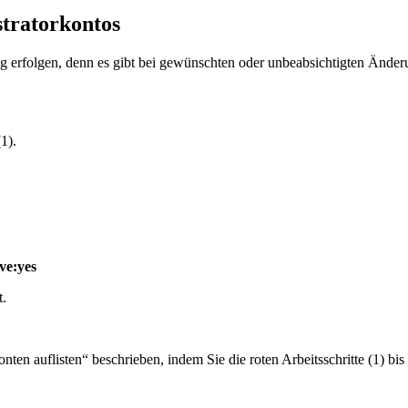
stratorkontos
htig erfolgen, denn es gibt bei gewünschten oder unbeabsichtigten Änd
1).
ve:yes
t.
en auflisten“ beschrieben, indem Sie die roten Arbeitsschritte (1) bis