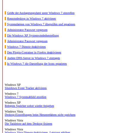
Größe der Auslagerungsdatei unter Windows 7 einstellen
Remotedesktop in Windows 7 aktivieren
Systemdateien von Windows 7 überprüfen und reparieren
Administrator Passwort vergessen
Die Windows XP Systemwiederherstellung
Administrator Passwort vergessen
Windows 7 Dienste deaktivieren
Den Plugin-Container in Firefox deaktivieren
Andere DNS-Server in Windows 7 eintragen
In Windows 7 die Darstellung der Icons reparieren
Windows XP
Shutdown Event Tracker aktivieren
Windows 7
Windows 7 Systemabbild erstellen
Windows XP
Belegten Speicher sofort wieder freigeben
Windows Vista
Desktop-Einstellungen beim Herunterfahren nicht speichern
Windows Vista
Die Taskleiste auf dem Desktop fixieren
Windows Vista
Windows Vista Dienste deaktivieren, Leistung erhöhen