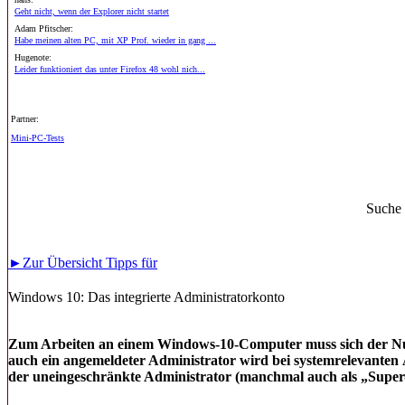
Geht nicht, wenn der Explorer nicht startet
Adam Pfitscher:
Habe meinen alten PC, mit XP Prof. wieder in gang ...
Hugenote:
Leider funktioniert das unter Firefox 48 wohl nich...
Partner:
Mini-PC-Tests
Suche
►Zur Übersicht Tipps für
Windows 10: Das integrierte Administratorkonto
Zum Arbeiten an einem Windows-10-Computer muss sich der Nutz
auch ein angemeldeter Administrator wird bei systemrelevanten 
der uneingeschränkte Administrator (manchmal auch als „Super