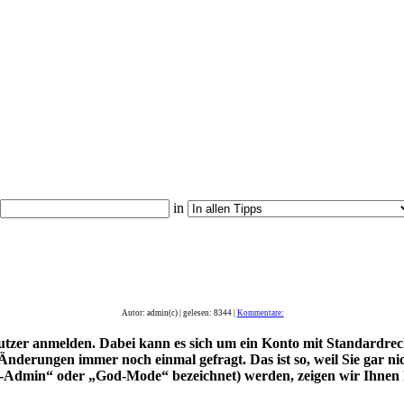
in
Autor: admin(c) | gelesen: 8344 |
Kommentare:
er anmelden. Dabei kann es sich um ein Konto mit Standardrech
Änderungen immer noch einmal gefragt. Das ist so, weil Sie gar n
-Admin“ oder „God-Mode“ bezeichnet) werden, zeigen wir Ihnen h