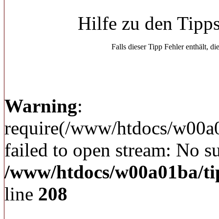
Hilfe zu den Tipp
Falls dieser Tipp Fehler enthält, di
Warning
:
require(/www/htdocs/w00a
failed to open stream: No su
/www/htdocs/w00a01ba/ti
line
208