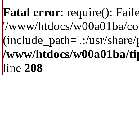
Fatal error
: require(): Fai
'/www/htdocs/w00a01ba/c
(include_path='.:/usr/share/p
/www/htdocs/w00a01ba/ti
line
208