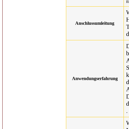
n
W
H
Anschlussumleitung
T
d
D
b
A
S
k
Anwendungserfahrung
d
A
D
d
.
W