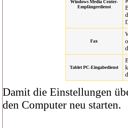
R
Windows Media Center-
Empfängerdienst
B
d
D
W
o
Fax
d
B
k
Tablet PC-Eingabedienst
d
Damit die Einstellungen ü
den Computer neu starten.