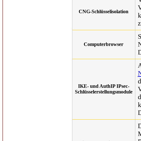
V
CNG-Schlüsselisolation
k
z
S
N
Computerbrowser
D
A
d
IKE- und AuthIP IPsec-
V
Schlüsselerstellungsmodule
d
k
D
D
M