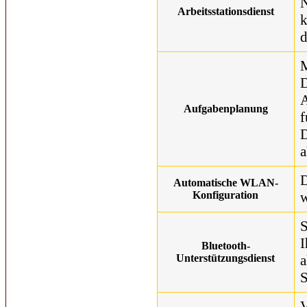
N
Arbeitsstationsdienst
k
d
M
D
A
Aufgabenplanung
f
D
a
D
Automatische WLAN-
Konfiguration
w
S
I
Bluetooth-
Unterstützungsdienst
a
S
V