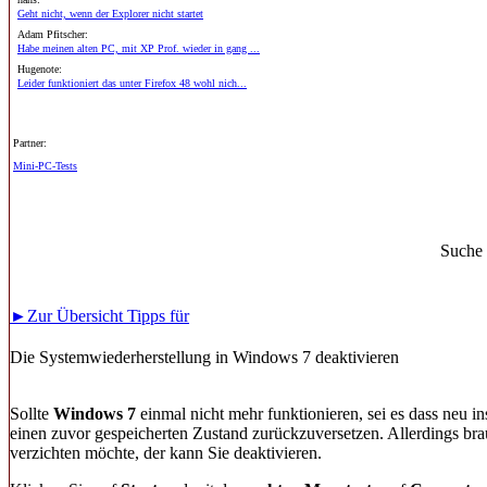
Geht nicht, wenn der Explorer nicht startet
Adam Pfitscher:
Habe meinen alten PC, mit XP Prof. wieder in gang ...
Hugenote:
Leider funktioniert das unter Firefox 48 wohl nich...
Partner:
Mini-PC-Tests
Suche
►Zur Übersicht Tipps für
Die Systemwiederherstellung in Windows 7 deaktivieren
Sollte
Windows
7
einmal nicht mehr funktionieren, sei es dass neu in
einen zuvor gespeicherten Zustand zurückzuversetzen. Allerdings bra
verzichten möchte, der kann Sie deaktivieren.