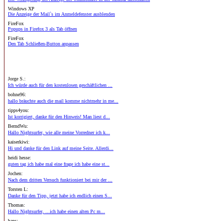
Windows XP
Die Anzeige der Mail`s im Anmeldefenster ausblenden
FireFox
Popups in Firefox 3 als Tab öffnen
FireFox
Den Tab Schließen-Button anpassen
Jorge S.:
Ich würde auch für den kostenlosen geschäftlichen ...
bohne96:
hallo bräuchte auch die mail komme nichtmehr in me...
tipps4you:
Ist korrigiert, danke für den Hinweis! Man liest d...
BerndWu:
Hallo Nightsurfer, wie alle meine Vorredner ich k...
kaiserkiwi:
Hi und danke für den Link auf meine Seite. Allerdi...
heidi hesse:
guten tag ich habe mal eine frage ich habe eine st...
Jochen:
Nach dem dritten Versuch funktioniert bei mir der ...
Torsten L:
Danke für den Tipp, jetzt habe ich endlich einen S...
Thomas:
Hallo Nightsurfer, ...ich habe einen alten Pc m...
hans: