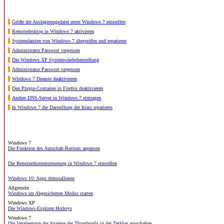
Größe der Auslagerungsdatei unter Windows 7 einstellen
Remotedesktop in Windows 7 aktivieren
Systemdateien von Windows 7 überprüfen und reparieren
Administrator Passwort vergessen
Die Windows XP Systemwiederherstellung
Administrator Passwort vergessen
Windows 7 Dienste deaktivieren
Den Plugin-Container in Firefox deaktivieren
Andere DNS-Server in Windows 7 eintragen
In Windows 7 die Darstellung der Icons reparieren
Windows 7
Die Funktion des Ausschalt-Buttons anpassen
Die Benutzerkontensteuerung in Windows 7 einstellen
Windows 10: Apps deinstallieren
Allgemein
Windows im Abgesicherten Modus starten
Windows XP
Die Windows-Explorer Hotkeys
Windows 7
Die Verzögerung der Anzeige der Thumbnails in der Taskbar ausschalten