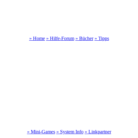
» Home
» Hilfe-Forum
» Bücher
» Tipps
» Mini-Games
» System Info
» Linkpartner