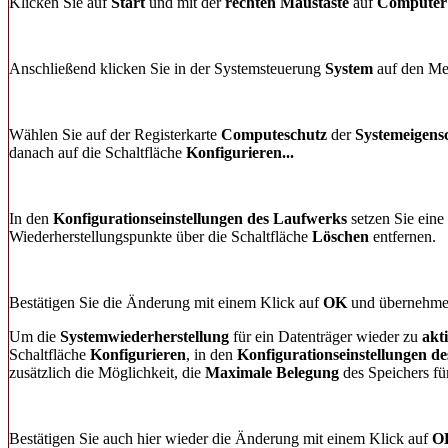
Klicken Sie auf
Start
und mit der
rechten Maustaste
auf
Computer
Anschließend klicken Sie in der Systemsteuerung
System
auf den M
Wählen Sie auf der Registerkarte
Computeschutz
der
Systemeigens
danach auf die Schaltfläche
Konfigurieren...
In den
Konfigurationseinstellungen des Laufwerks
setzen Sie eine
Wiederherstellungspunkte über die Schaltfläche
Löschen
entfernen.
Bestätigen Sie die Änderung mit einem Klick auf
OK
und übernehmen
Um die
Systemwiederherstellung
für ein Datenträger wieder zu
akt
Schaltfläche
Konfigurieren
, in den
Konfigurationseinstellungen d
zusätzlich die Möglichkeit, die
Maximale Belegung
des Speichers fü
Bestätigen Sie auch hier wieder die Änderung mit einem Klick auf
O