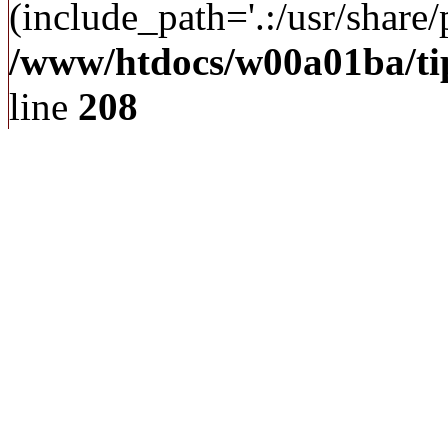
(include_path='.:/usr/share/p
/www/htdocs/w00a01ba/ti
line
208