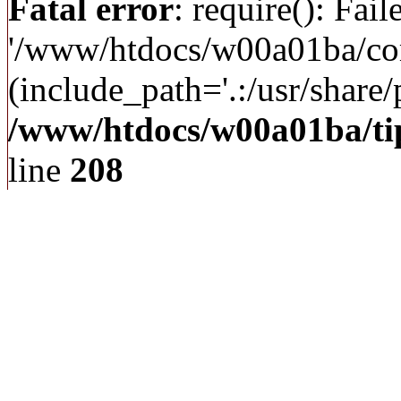
Fatal error
: require(): Fai
'/www/htdocs/w00a01ba/c
(include_path='.:/usr/share/p
/www/htdocs/w00a01ba/ti
line
208