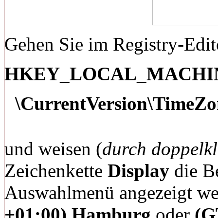
Gehen Sie im Registry-Edit
HKEY_LOCAL_MACHINE
\CurrentVersion\TimeZo
und weisen (
durch doppelkl
Zeichenkette
Display
die B
Auswahlmenü angezeigt werd
+01:00) Hamburg
oder
(G