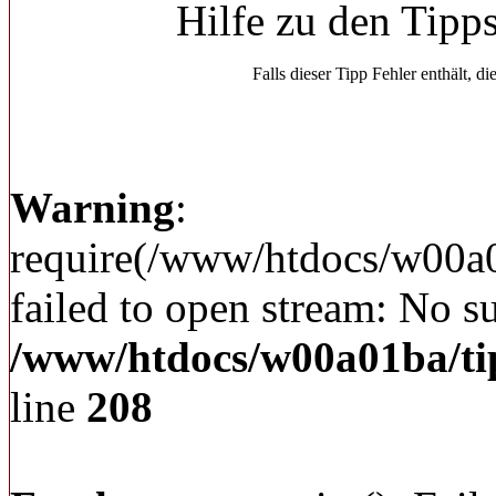
Hilfe zu den Tipp
Falls dieser Tipp Fehler enthält, di
Warning
:
require(/www/htdocs/w00a
failed to open stream: No su
/www/htdocs/w00a01ba/ti
line
208