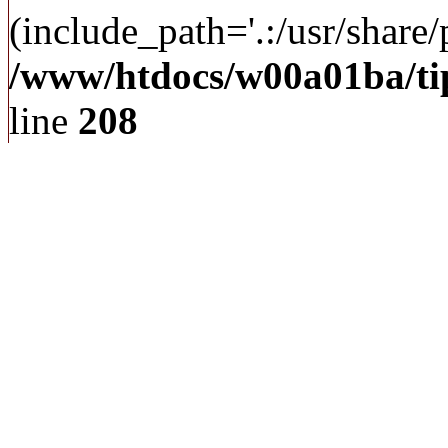
(include_path='.:/usr/share/p
/www/htdocs/w00a01ba/ti
line
208