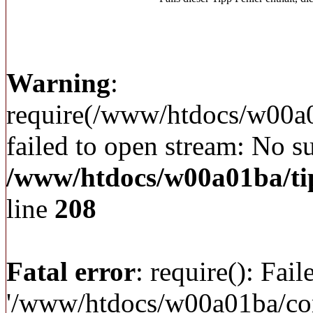
Warning
:
require(/www/htdocs/w00a
failed to open stream: No su
/www/htdocs/w00a01ba/ti
line
208
Fatal error
: require(): Fai
'/www/htdocs/w00a01ba/c