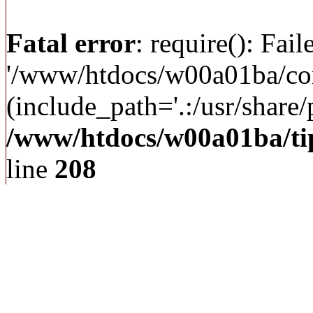
Fatal error
: require(): Fai
'/www/htdocs/w00a01ba/c
(include_path='.:/usr/share/p
/www/htdocs/w00a01ba/ti
line
208