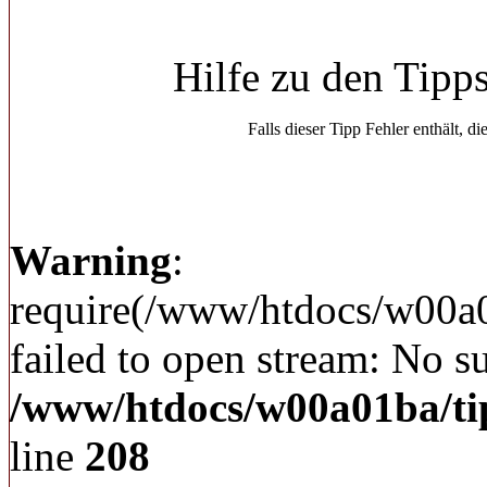
Hilfe zu den Tipp
Falls dieser Tipp Fehler enthält, di
Warning
:
require(/www/htdocs/w00a
failed to open stream: No su
/www/htdocs/w00a01ba/ti
line
208