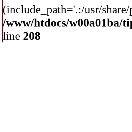
(include_path='.:/usr/share/p
/www/htdocs/w00a01ba/ti
line
208