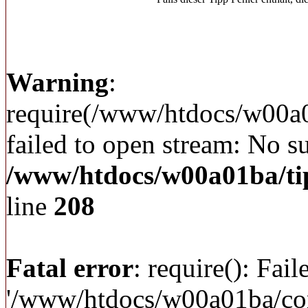
Warning
:
require(/www/htdocs/w00a
failed to open stream: No su
/www/htdocs/w00a01ba/ti
line
208
Fatal error
: require(): Fai
'/www/htdocs/w00a01ba/c