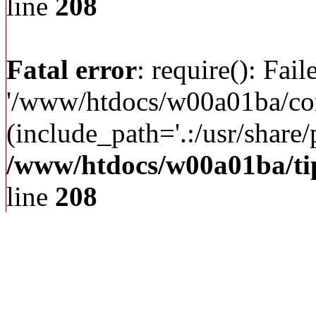
line
208
Fatal error
: require(): Fai
'/www/htdocs/w00a01ba/c
(include_path='.:/usr/share/p
/www/htdocs/w00a01ba/ti
line
208