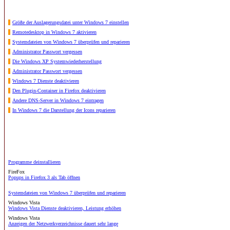
Größe der Auslagerungsdatei unter Windows 7 einstellen
Remotedesktop in Windows 7 aktivieren
Systemdateien von Windows 7 überprüfen und reparieren
Administrator Passwort vergessen
Die Windows XP Systemwiederherstellung
Administrator Passwort vergessen
Windows 7 Dienste deaktivieren
Den Plugin-Container in Firefox deaktivieren
Andere DNS-Server in Windows 7 eintragen
In Windows 7 die Darstellung der Icons reparieren
Programme deinstallieren
FireFox
Popups in Firefox 3 als Tab öffnen
Systemdateien von Windows 7 überprüfen und reparieren
Windows Vista
Windows Vista Dienste deaktivieren, Leistung erhöhen
Windows Vista
Anzeigen der Netzwerkverzeichnisse dauert sehr lange