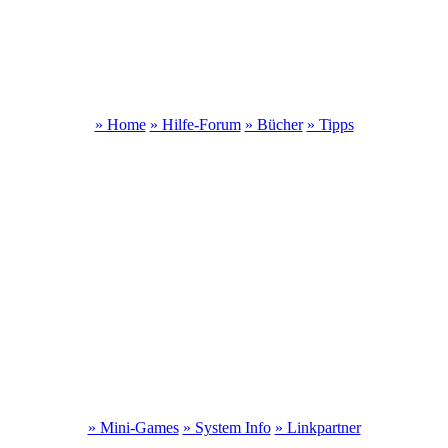
» Home
» Hilfe-Forum
» Bücher
» Tipps
» Mini-Games
» System Info
» Linkpartner