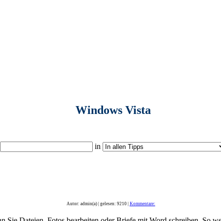
Windows Vista
in
Autor: admin(a) | gelesen: 9210 |
Kommentare:
enn Sie Dateien, Fotos bearbeiten oder Briefe mit Word schreiben. So