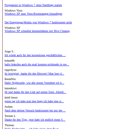
Programme in Windows 7 ohne Nachfrage starten
Windows Vista
Windows XP zum Vista Bootmanager hinzufügen
Der Energiespar-Modus von Windows 7 funktioniert nicht
Windows XP
Windows XP schneller herunterfahren mit Hive Cleanup
Jorge S.:
Ich würde auch für den kostenlosen geschäftlichen ...
bohne96:
hallo bräuchte auch die mail komme nichtmehr in me...
tipps4you:
Ist korrigiert, danke für den Hinweis! Man liest d...
BerndWu:
Hallo Nightsurfer, wie alle meine Vorredner ich k...
kaiserkiwi:
Hi und danke für den Link auf meine Seite. Allerdi...
heidi hesse:
guten tag ich habe mal eine frage ich habe eine st...
Jochen:
Nach dem dritten Versuch funktioniert bei mir der ...
Torsten L:
Danke für den Tipp, jetzt habe ich endlich einen S...
Thomas:
Hallo Nightsurfer, ...ich habe einen alten Pc m...