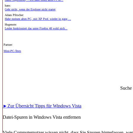
hans:
Geht nicht, wenn der Explorer nicht startet
Adam Pfitscher:
Habe meinen alten PC, mit XP Prof. wieder in gang ...
Hugenote:
Leider funktioniert das unter Firefox 48 wohl nich...
Partner:
Mini-PC-Tests
Suche
►Zur Übersicht Tipps für Windows Vista
Datei-Spuren in Windows Vista entfernen
Viele Computernutzer wissen nicht, dass Sie Spuren hinterlassen, w