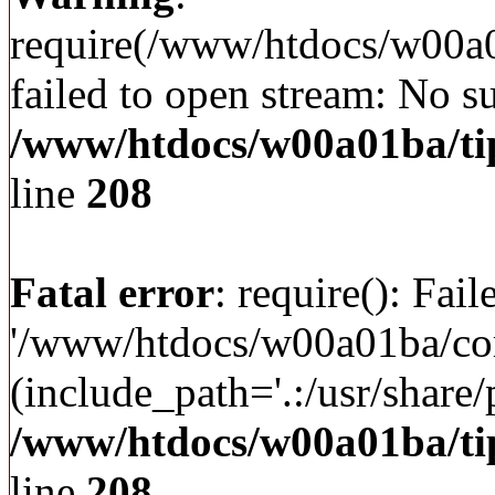
require(/www/htdocs/w00a
failed to open stream: No su
/www/htdocs/w00a01ba/ti
line
208
Fatal error
: require(): Fai
'/www/htdocs/w00a01ba/c
(include_path='.:/usr/share/p
/www/htdocs/w00a01ba/ti
line
208