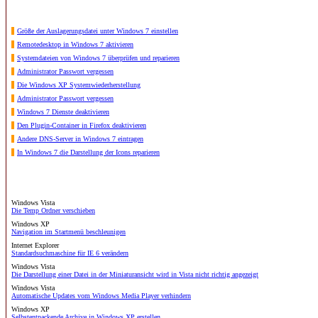
Größe der Auslagerungsdatei unter Windows 7 einstellen
Remotedesktop in Windows 7 aktivieren
Systemdateien von Windows 7 überprüfen und reparieren
Administrator Passwort vergessen
Die Windows XP Systemwiederherstellung
Administrator Passwort vergessen
Windows 7 Dienste deaktivieren
Den Plugin-Container in Firefox deaktivieren
Andere DNS-Server in Windows 7 eintragen
In Windows 7 die Darstellung der Icons reparieren
Windows Vista
Die Temp Ordner verschieben
Windows XP
Navigation im Startmenü beschleunigen
Internet Explorer
Standardsuchmaschine für IE 6 verändern
Windows Vista
Die Darstellung einer Datei in der Miniaturansicht wird in Vista nicht richtig angezeigt
Windows Vista
Automatische Updates vom Windows Media Player verhindern
Windows XP
Selbstentpackende Archive in Windows XP erstellen