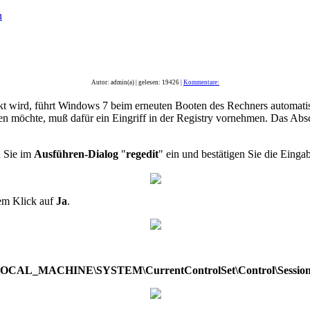
n
Autor: admin(a) | gelesen: 19426 |
Kommentare:
deckt wird, führt Windows 7 beim erneuten Booten des Rechners automat
en möchte, muß dafür ein Eingriff in der Registry vornehmen. Das Abs
n Sie im
Ausführen-Dialog
"
regedit
" ein und bestätigen Sie die Eing
nem Klick auf
Ja
.
CAL_MACHINE\SYSTEM\CurrentControlSet\Control\Session