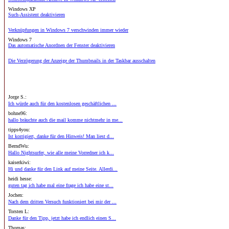
Windows XP
Such-Assistent deaktivieren
Verknüpfungen in Windows 7 verschwinden immer wieder
Windows 7
Das automatische Anordnen der Fenster deaktivieren
Die Verzögerung der Anzeige der Thumbnails in der Taskbar ausschalten
Jorge S.:
Ich würde auch für den kostenlosen geschäftlichen ...
bohne96:
hallo bräuchte auch die mail komme nichtmehr in me...
tipps4you:
Ist korrigiert, danke für den Hinweis! Man liest d...
BerndWu:
Hallo Nightsurfer, wie alle meine Vorredner ich k...
kaiserkiwi:
Hi und danke für den Link auf meine Seite. Allerdi...
heidi hesse:
guten tag ich habe mal eine frage ich habe eine st...
Jochen:
Nach dem dritten Versuch funktioniert bei mir der ...
Torsten L:
Danke für den Tipp, jetzt habe ich endlich einen S...
Thomas: