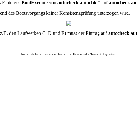
s Eintrages
BootExecute
von
autocheck autochk *
auf
autocheck au
rend des Bootsvorgangs keiner Konsistenzprüfung unterzogen wird.
z.B. den Laufwerken C, D und E) muss der Eintrag auf
autocheck au
Nachdruck der Screenshots mit freundlicher Erlaubnis der Microsoft Corporation