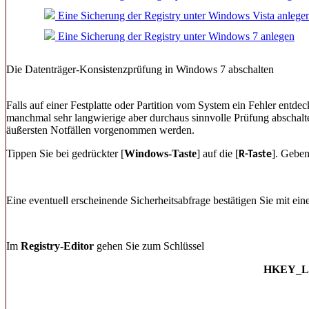
Eine Sicherung der Registry unter Windows Vista anlege
Eine Sicherung der Registry unter Windows 7 anlegen
Die Datenträger-Konsistenzprüfung in Windows 7 abschalten
Falls auf einer Festplatte oder Partition vom System ein Fehler ent
manchmal sehr langwierige aber durchaus sinnvolle Prüfung abschalt
äußersten Notfällen vorgenommen werden.
Tippen Sie bei gedrückter [
Windows-Taste
] auf die [
]. Gebe
R-Taste
Eine eventuell erscheinende Sicherheitsabfrage bestätigen Sie mit ei
Im
Registry-Editor
gehen Sie zum Schlüssel
HKEY_LO