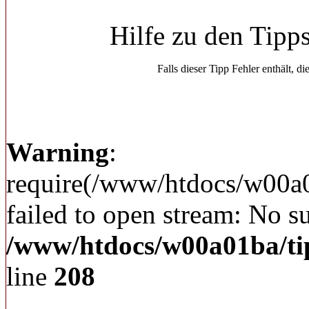
Hilfe zu den Tipp
Falls dieser Tipp Fehler enthält, di
Warning
:
require(/www/htdocs/w00a
failed to open stream: No su
/www/htdocs/w00a01ba/ti
line
208