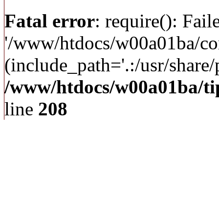
Fatal error
: require(): Fai
'/www/htdocs/w00a01ba/c
(include_path='.:/usr/share/p
/www/htdocs/w00a01ba/ti
line
208