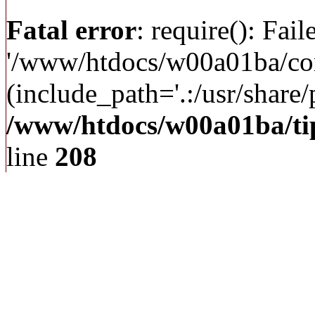
Fatal error
: require(): Fai
'/www/htdocs/w00a01ba/c
(include_path='.:/usr/share/p
/www/htdocs/w00a01ba/ti
line
208