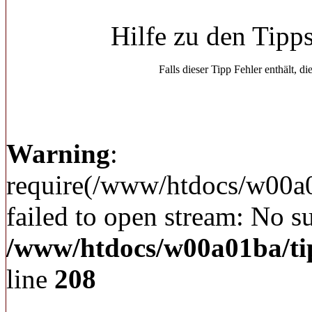
Hilfe zu den Tipp
Falls dieser Tipp Fehler enthält, di
Warning
:
require(/www/htdocs/w00a
failed to open stream: No su
/www/htdocs/w00a01ba/ti
line
208