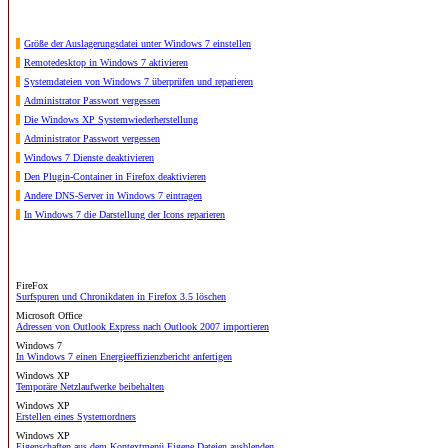
Größe der Auslagerungsdatei unter Windows 7 einstellen
Remotedesktop in Windows 7 aktivieren
Systemdateien von Windows 7 überprüfen und reparieren
Administrator Passwort vergessen
Die Windows XP Systemwiederherstellung
Administrator Passwort vergessen
Windows 7 Dienste deaktivieren
Den Plugin-Container in Firefox deaktivieren
Andere DNS-Server in Windows 7 eintragen
In Windows 7 die Darstellung der Icons reparieren
FireFox
Surfspuren und Chronikdaten in Firefox 3.5 löschen
Microsoft Office
Adressen von Outlook Express nach Outlook 2007 importieren
Windows 7
In Windows 7 einen Energieeffizienzbericht anfertigen
Windows XP
Temporäre Netzlaufwerke beibehalten
Windows XP
Erstellen eines Systemordners
Windows XP
Eigenschaften aus dem Kontextmenü Eigene Dateien ausblenden