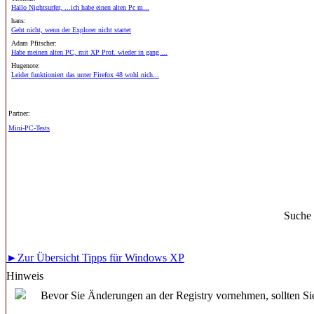
Hallo Nightsurfer, ...ich habe einen alten Pc m...
hans:
Geht nicht, wenn der Explorer nicht startet
Adam Pfitscher:
Habe meinen alten PC, mit XP Prof. wieder in gang ...
Hugenote:
Leider funktioniert das unter Firefox 48 wohl nich...
Partner:
Mini-PC-Tests
Suche
►Zur Übersicht Tipps für Windows XP
Hinweis
Bevor Sie Änderungen an der Registry vornehmen, sollten Sie