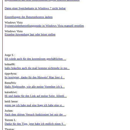
Daten einer Speicherkarte in Windows 7 nicht lesbar
Einstellungen des Benutzerkontos ändern
Windows Vista
Systemwiederherstellungspunkt in Windows Vista manuell erstellen
Windows Vista
Einzelne Anwendung laut oder leiser stellen
Jorge S.:
Ich würde auch für den kostenlosen geschäftlichen ...
bohne96:
hallo bräuchte auch die mail komme nichtmehr in me...
tipps4you:
Ist korrigiert, danke für den Hinweis! Man liest d...
BerndWu:
Hallo Nightsurfer, wie alle meine Vorredner ich k...
kaiserkiwi:
Hi und danke für den Link auf meine Seite. Allerdi...
heidi hesse:
guten tag ich habe mal eine frage ich habe eine st...
Jochen:
Nach dem dritten Versuch funktioniert bei mir der ...
Torsten L:
Danke für den Tipp, jetzt habe ich endlich einen S...
Thomas: