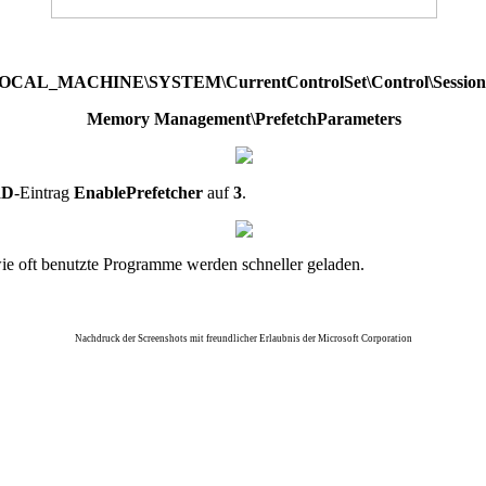
CAL_MACHINE\SYSTEM\CurrentControlSet\Control\Session
Memory Management\PrefetchParameters
RD
-Eintrag
EnablePrefetcher
auf
3
.
wie oft benutzte Programme werden schneller geladen.
Nachdruck der Screenshots mit freundlicher Erlaubnis der Microsoft Corporation