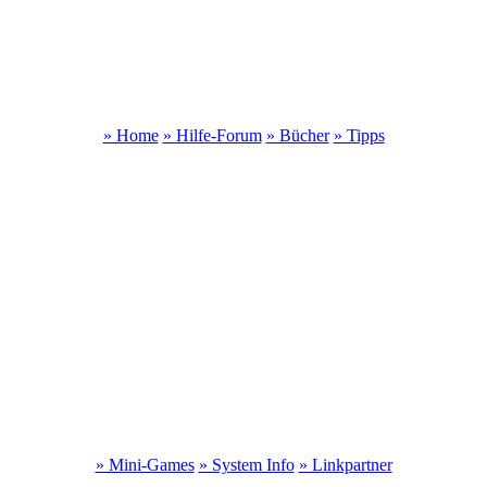
» Home
» Hilfe-Forum
» Bücher
» Tipps
» Mini-Games
» System Info
» Linkpartner