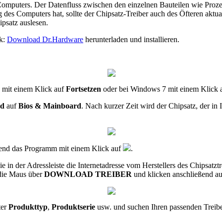
 Computers. Der Datenfluss zwischen den einzelnen Bauteilen wie Proze
g des Computers hat, sollte der Chipsatz-Treiber auch des Öfteren aktu
psatz auslesen.
nk:
Download Dr.Hardware
herunterladen und installieren.
e mit einem Klick auf
Fortsetzen
oder bei Windows 7 mit einem Klick 
rd
auf
Bios & Mainboard
. Nach kurzer Zeit wird der Chipsatz, der in
ßend das Programm mit einem Klick auf
.
ie in der Adressleiste die Internetadresse vom Herstellers des Chipsatzt
 die Maus über
DOWNLOAD TREIBER
und klicken anschließend a
ter
Produkttyp
,
Produktserie
usw. und suchen Ihren passenden Treibe