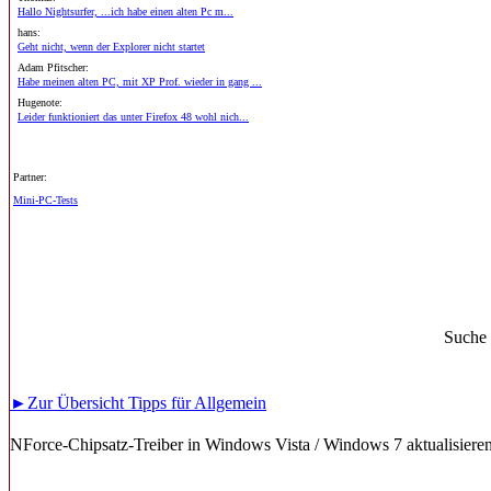
Hallo Nightsurfer, ...ich habe einen alten Pc m...
hans:
Geht nicht, wenn der Explorer nicht startet
Adam Pfitscher:
Habe meinen alten PC, mit XP Prof. wieder in gang ...
Hugenote:
Leider funktioniert das unter Firefox 48 wohl nich...
Partner:
Mini-PC-Tests
Suche
►Zur Übersicht Tipps für Allgemein
NForce-Chipsatz-Treiber in Windows Vista / Windows 7 aktualisiere