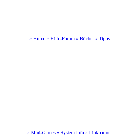
» Home
» Hilfe-Forum
» Bücher
» Tipps
» Mini-Games
» System Info
» Linkpartner