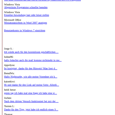
Windows Vista
Abgestürzte Programme schneller beenden
Windows Vista
Einzelne Anwendung laut oder leiser stellen
Microsoft Office
Miniaturansichten in Word 2007 anzeigen
Benutzerkonto in Windows 7 einrichten
Jorge S.:
Ich würde auch für den kostenlosen geschäftlichen ...
bohne96:
hallo bräuchte auch die mail komme nichtmehr in me...
tipps4you:
Ist korrigiert, danke für den Hinweis! Man liest d...
BerndWu:
Hallo Nightsurfer, wie alle meine Vorredner ich k...
kaiserkiwi:
Hi und danke für den Link auf meine Seite. Allerdi...
heidi hesse:
guten tag ich habe mal eine frage ich habe eine st...
Jochen:
Nach dem dritten Versuch funktioniert bei mir der ...
Torsten L:
Danke für den Tipp, jetzt habe ich endlich einen S...
Thomas: