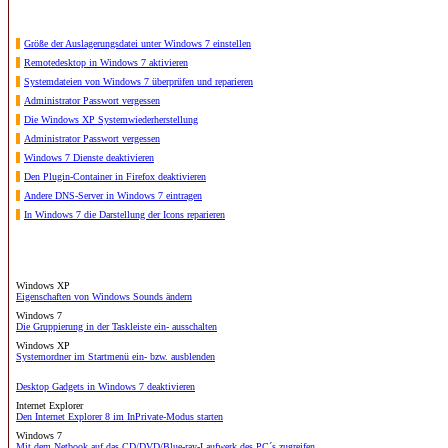
Größe der Auslagerungsdatei unter Windows 7 einstellen
Remotedesktop in Windows 7 aktivieren
Systemdateien von Windows 7 überprüfen und reparieren
Administrator Passwort vergessen
Die Windows XP Systemwiederherstellung
Administrator Passwort vergessen
Windows 7 Dienste deaktivieren
Den Plugin-Container in Firefox deaktivieren
Andere DNS-Server in Windows 7 eintragen
In Windows 7 die Darstellung der Icons reparieren
Windows XP
Eigenschaften von Windows Sounds ändern
Windows 7
Die Gruppierung in der Taskleiste ein- ausschalten
Windows XP
Systemordner im Startmenü ein- bzw. ausblenden
Desktop Gadgets in Windows 7 deaktivieren
Internet Explorer
Den Internet Explorer 8 im InPrivate-Modus starten
Windows 7
Mit dem Netbook auf das CD/DVD/Blue-ray-Laufwerk des PC´s zugreifen