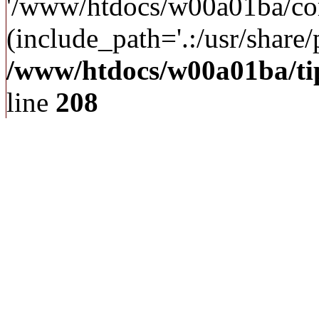
'/www/htdocs/w00a01ba/c
(include_path='.:/usr/share/p
/www/htdocs/w00a01ba/ti
line
208