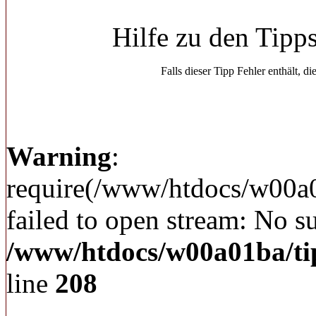
Hilfe zu den Tipp
Falls dieser Tipp Fehler enthält, di
Warning
:
require(/www/htdocs/w00a
failed to open stream: No su
/www/htdocs/w00a01ba/ti
line
208