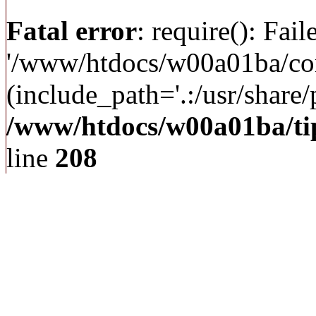
Fatal error
: require(): Fai
'/www/htdocs/w00a01ba/c
(include_path='.:/usr/share/p
/www/htdocs/w00a01ba/ti
line
208