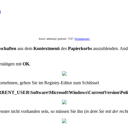
n
Autor: admin(a) | gelesen: 7537 |
Kommentare:
schaften
aus dem
Kontextmenü
des
Papierkorbs
auszublenden. Ande
stätigen mit
OK
.
vornehmen, gehen Sie im Registry-Editor zum Schlüssel
NT_USER\Software\Microsoft\Windows\CurrentVersion\Polici
nster nicht vorhanden sein, so müssen Sie ihn (
in dem Sie mit der rech