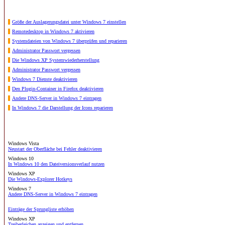
Größe der Auslagerungsdatei unter Windows 7 einstellen
Remotedesktop in Windows 7 aktivieren
Systemdateien von Windows 7 überprüfen und reparieren
Administrator Passwort vergessen
Die Windows XP Systemwiederherstellung
Administrator Passwort vergessen
Windows 7 Dienste deaktivieren
Den Plugin-Container in Firefox deaktivieren
Andere DNS-Server in Windows 7 eintragen
In Windows 7 die Darstellung der Icons reparieren
Windows Vista
Neustart der Oberfläche bei Fehler deaktivieren
Windows 10
In Windows 10 den Dateiversionsverlauf nutzen
Windows XP
Die Windows-Explorer Hotkeys
Windows 7
Andere DNS-Server in Windows 7 eintragen
Einträge der Sprungliste erhöhen
Windows XP
Treiberleichen anzeigen und entfernen