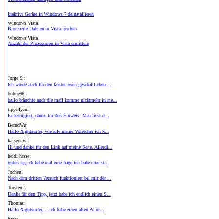
Inaktive Geräte in Windows 7 deinstallieren
Windows Vista
Blockierte Dateien in Vista löschen
Windows Vista
Anzahl der Prozessoren in Vista ermitteln
Jorge S.:
Ich würde auch für den kostenlosen geschäftlichen ...
bohne96:
hallo bräuchte auch die mail komme nichtmehr in me...
tipps4you:
Ist korrigiert, danke für den Hinweis! Man liest d...
BerndWu:
Hallo Nightsurfer, wie alle meine Vorredner ich k...
kaiserkiwi:
Hi und danke für den Link auf meine Seite. Allerdi...
heidi hesse:
guten tag ich habe mal eine frage ich habe eine st...
Jochen:
Nach dem dritten Versuch funktioniert bei mir der ...
Torsten L:
Danke für den Tipp, jetzt habe ich endlich einen S...
Thomas:
Hallo Nightsurfer, ...ich habe einen alten Pc m...
hans: