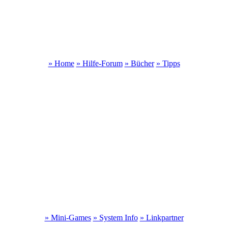
» Home
» Hilfe-Forum
» Bücher
» Tipps
» Mini-Games
» System Info
» Linkpartner