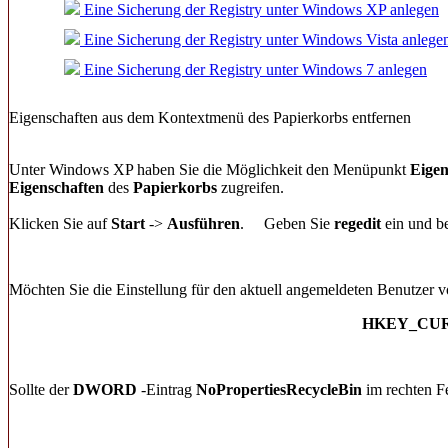
Eine Sicherung der Registry unter Windows XP anlegen
Eine Sicherung der Registry unter Windows Vista anlege
Eine Sicherung der Registry unter Windows 7 anlegen
Eigenschaften aus dem Kontextmenü des Papierkorbs entfernen
Unter Windows XP haben Sie die Möglichkeit den Menüpunkt
Eigen
Eigenschaften
des
Papierkorbs
zugreifen.
Klicken Sie auf
Start
->
Ausführen
.
Geben Sie
regedit
ein und be
Möchten Sie die Einstellung für den aktuell angemeldeten Benutzer 
HKEY_CURRE
Sollte der
DWORD
-Eintrag
NoPropertiesRecycleBin
im rechten Fe