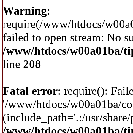
Warning
:
require(/www/htdocs/w00a
failed to open stream: No su
/www/htdocs/w00a01ba/ti
line
208
Fatal error
: require(): Fai
'/www/htdocs/w00a01ba/c
(include_path='.:/usr/share/p
/www/htdocs/w00a01ba/ti