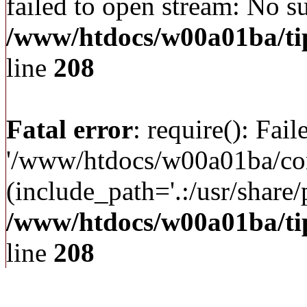
failed to open stream: No su
/www/htdocs/w00a01ba/ti
line
208
Fatal error
: require(): Fai
'/www/htdocs/w00a01ba/c
(include_path='.:/usr/share/p
/www/htdocs/w00a01ba/ti
line
208