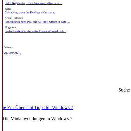
Hallo Nightsurfer, ...ich habe einen alten Pc m...
hans:
Geht nicht, wenn der Explorer nicht startet
Adam Pfitscher:
Habe meinen alten PC, mit XP Prof. wieder in gang ...
Hugenote:
Leider funktioniert das unter Firefox 48 wohl nich...
Partner:
Mini-PC-Tests
Suche
►Zur Übersicht Tipps für Windows 7
Die Minianwendungen in Windows 7