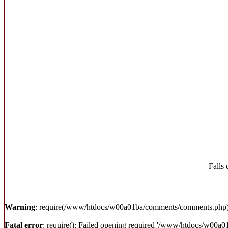
Falls 
Warning
: require(/www/htdocs/w00a01ba/comments/comments.php): fa
Fatal error
: require(): Failed opening required '/www/htdocs/w00a0