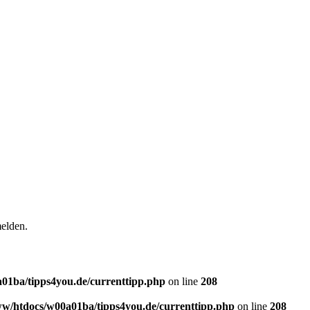
elden.
01ba/tipps4you.de/currenttipp.php
on line
208
w/htdocs/w00a01ba/tipps4you.de/currenttipp.php
on line
208