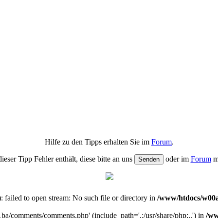
Hilfe zu den Tipps erhalten Sie im
Forum
.
dieser Tipp Fehler enthält, diese bitte an uns
oder im
Forum
m
iled to open stream: No such file or directory in
/www/htdocs/w00a
1ba/comments/comments.php' (include_path='.:/usr/share/php:..') in
/ww