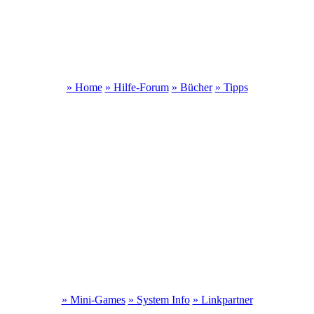
» Home
» Hilfe-Forum
» Bücher
» Tipps
» Mini-Games
» System Info
» Linkpartner