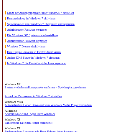
Größe der Auslagerungsdatei unter Windows 7 einstellen
Remotedesktop in Windows 7 aktivieren
Systemdateien von Windows 7 überprüfen und reparieren
Administrator Passwort vergessen
Die Windows XP Systemwiederherstellung
Administrator Passwort vergessen
Windows 7 Dienste deaktivieren
Den Plugin-Container in Firefox deaktivieren
Andere DNS-Server in Windows 7 eintragen
In Windows 7 die Darstellung der Icons reparieren
Windows XP
Systemwiederherstellungspunkte entfernen – Speicherplatz gewinnen
Anzahl der Prozessoren in Windows 7 einstellen
Windows Vista
Automatischen Codec Download vom Windows Media Player verhindern
Allgemein
Android-Spiele und -Apps unter Windows
Windows XP
Explorer.exe hat einen Fehler festgestellt
Windows XP
Fehlermeldung Unmountable Boot Volume beim Systemstart