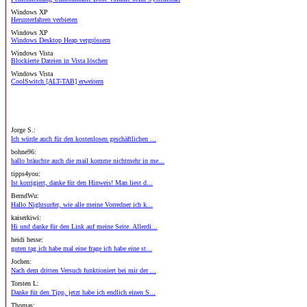
Windows XP
Herunterfahren verbieten
Windows XP
Windows Desktop Heap vergrössern
Windows Vista
Blockierte Dateien in Vista löschen
Windows Vista
CoolSwitch [ALT-TAB] erweitern
Jorge S.:
Ich würde auch für den kostenlosen geschäftlichen ...
bohne96:
hallo bräuchte auch die mail komme nichtmehr in me...
tipps4you:
Ist korrigiert, danke für den Hinweis! Man liest d...
BerndWu:
Hallo Nightsurfer, wie alle meine Vorredner ich k...
kaiserkiwi:
Hi und danke für den Link auf meine Seite. Allerdi...
heidi hesse:
guten tag ich habe mal eine frage ich habe eine st...
Jochen:
Nach dem dritten Versuch funktioniert bei mir der ...
Torsten L:
Danke für den Tipp, jetzt habe ich endlich einen S...
Thomas: