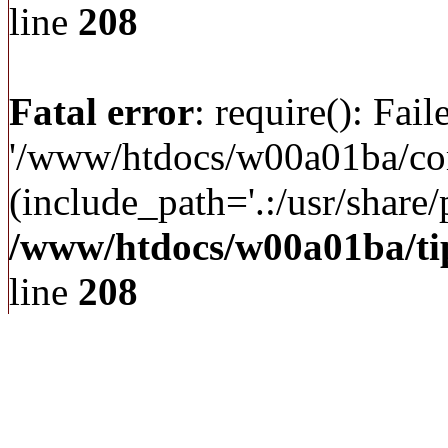
line
208
Fatal error
: require(): Fai
'/www/htdocs/w00a01ba/c
(include_path='.:/usr/share/p
/www/htdocs/w00a01ba/ti
line
208