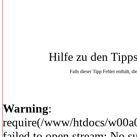
Hilfe zu den Tipp
Falls dieser Tipp Fehler enthält, di
Warning
:
require(/www/htdocs/w00a
failed to open stream: No su