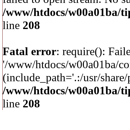
/www/htdocs/w00a01ba/ti
line
208
Fatal error
: require(): Fai
'/www/htdocs/w00a01ba/c
(include_path='.:/usr/share/p
/www/htdocs/w00a01ba/ti
line
208